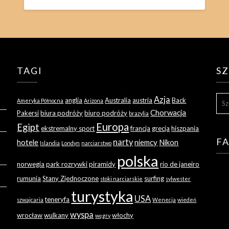
TAGI
S
SZU
Azja
anglia
Australia
austria
Back
Ameryka Północna
Arizona
Chorwacja
Pakersi
biura podróży
biuro podróży
brazylia
Europa
Egipt
ekstremalny sport
francja
grecja
hiszpania
F
narty
hotele
niemcy
Nikon
Islandia
Londyn
narciarstwo
polska
norwegia
park rozrywki
piramidy
rio de janeiro
rumunia
Stany Zjednoczone
surfing
stoki narciarskie
sylwester
turystyka
USA
teneryfa
szwajcaria
Wenecja
wiedeń
wyspa
wrocław
wulkany
włochy
węgry