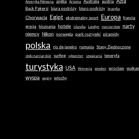
Azja
anglia
Australia
austria
Ameryka Północna
Arizona
Back Pakersi
biura podróży
biuro podróży
brazylia
Europa
Egipt
Chorwacja
ekstremalny sport
francja
narty
hotele
grecja
hiszpania
Islandia
Londyn
narciarstwo
niemcy
Nikon
norwegia
park rozrywki
piramidy
polska
rio de janeiro
rumunia
Stany Zjednoczone
surfing
teneryfa
stoki narciarskie
sylwester
szwajcaria
turystyka
USA
wrocław
wulka
Wenecja
wiedeń
wyspa
włochy
węgry