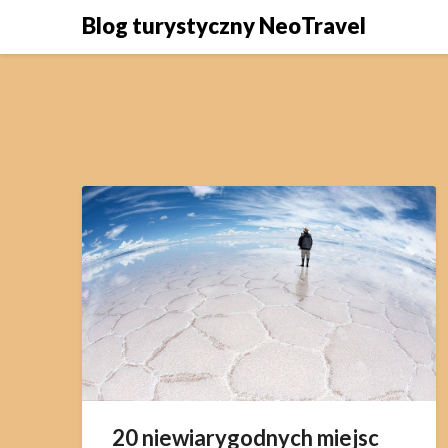
Skip
Blog turystyczny NeoTravel
to
content
20 niewiarygodnych miejsc