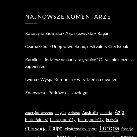
NAJNOWSZE KOMENTARZE
Katarzyna Zielinska
-
Azja niezwykła – Bagan
Czarna Góra
-
Urlop w weekend, czyli zalety City Break
Karolina
-
Jedziesz na narty za granicę? O tym nie możesz
zapomnieć!
Iwona
-
Wyspa Bornholm – w tydzień na rowerze
Zdobywca
-
Podróże dla każdego
Azja
anglia
Australia
austria
Ameryka Północna
Arizona
Back Pakersi
biura podróży
biuro podróży
brazylia
Europa
Egipt
Chorwacja
ekstremalny sport
francja
narty
hotele