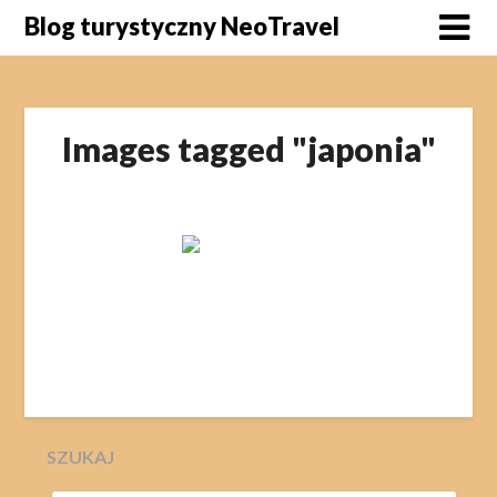
Skip
Blog turystyczny NeoTravel
to
content
Images tagged "japonia"
SZUKAJ
SZUKAJ: