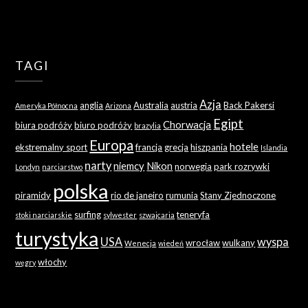
TAGI
Azja
anglia
Australia
austria
Back Pakersi
Ameryka Północna
Arizona
Egipt
Chorwacja
biura podróży
biuro podróży
brazylia
Europa
hotele
ekstremalny sport
francja
grecja
hiszpania
Islandia
narty
niemcy
Nikon
norwegia
park rozrywki
Londyn
narciarstwo
polska
piramidy
rio de janeiro
rumunia
Stany Zjednoczone
surfing
teneryfa
stoki narciarskie
sylwester
szwajcaria
turystyka
USA
wyspa
wrocław
wulkany
Wenecja
wiedeń
włochy
węgry