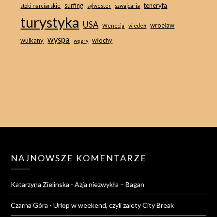
surfing
teneryfa
stoki narciarskie
sylwester
szwajcaria
turystyka
USA
wrocław
Wenecja
wiedeń
wyspa
wulkany
włochy
węgry
NAJNOWSZE KOMENTARZE
Katarzyna Zielinska
-
Azja niezwykła – Bagan
Czarna Góra
-
Urlop w weekend, czyli zalety City Break