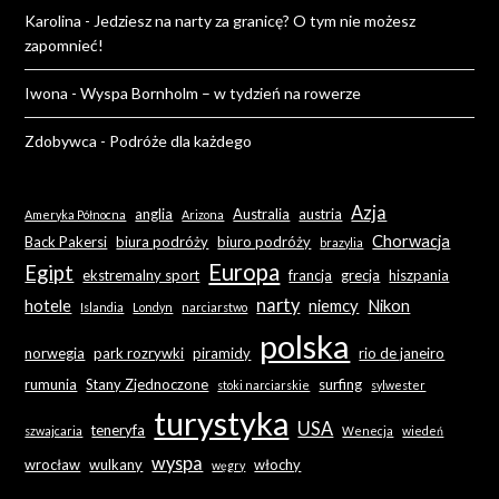
Karolina
-
Jedziesz na narty za granicę? O tym nie możesz
zapomnieć!
Iwona
-
Wyspa Bornholm – w tydzień na rowerze
Zdobywca
-
Podróże dla każdego
Azja
anglia
Australia
austria
Ameryka Północna
Arizona
Chorwacja
Back Pakersi
biura podróży
biuro podróży
brazylia
Europa
Egipt
ekstremalny sport
francja
grecja
hiszpania
narty
hotele
niemcy
Nikon
Islandia
Londyn
narciarstwo
polska
norwegia
park rozrywki
piramidy
rio de janeiro
rumunia
Stany Zjednoczone
surfing
stoki narciarskie
sylwester
turystyka
USA
teneryfa
szwajcaria
Wenecja
wiedeń
wyspa
wrocław
wulkany
włochy
węgry