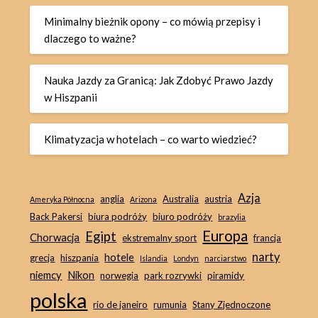
Minimalny bieżnik opony – co mówią przepisy i
dlaczego to ważne?
Nauka Jazdy za Granicą: Jak Zdobyć Prawo Jazdy
w Hiszpanii
Klimatyzacja w hotelach – co warto wiedzieć?
Azja
anglia
Australia
austria
Ameryka Północna
Arizona
Back Pakersi
biura podróży
biuro podróży
brazylia
Europa
Egipt
Chorwacja
ekstremalny sport
francja
narty
hotele
grecja
hiszpania
Islandia
Londyn
narciarstwo
niemcy
Nikon
norwegia
park rozrywki
piramidy
polska
rio de janeiro
rumunia
Stany Zjednoczone