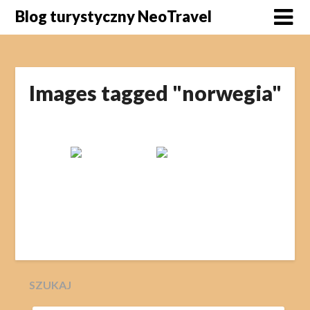
Skip
Blog turystyczny NeoTravel
to
content
Images tagged "norwegia"
SZUKAJ
SZUKAJ: