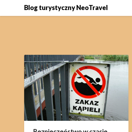
Skip
Blog turystyczny NeoTravel
to
content
Bezpieczeństwo w czasie