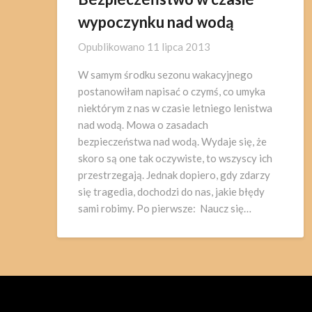
wypoczynku nad wodą
Opublikowano
11 lipca 2013
W samym środku sezonu wakacyjnego
postanowiłam napisać o czymś, co umyka
niektórym z nas w czasie letniego lenistwa
nad wodą. Mowa o zasadach
bezpieczeństwa nad wodą. Wydaje się, że
skoro są one tak oczywiste, to wszyscy ich
przestrzegają. Jednak dopiero, gdy zdarzy
się tragedia, dochodzi do nas, jakie błędy
sami robimy. Po pierwsze: Naucz się…