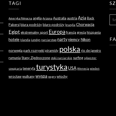
TAGI
S
SZU
Azja
anglia
Australia
austria
Back
Ameryka Północna
Arizona
Chorwacja
Pakersi
biura podróży
biuro podróży
brazylia
Europa
Egipt
ekstremalny sport
francja
grecja
hiszpania
F
narty
hotele
niemcy
Nikon
Islandia
Londyn
narciarstwo
polska
norwegia
park rozrywki
piramidy
rio de janeiro
rumunia
Stany Zjednoczone
surfing
stoki narciarskie
sylwester
turystyka
USA
teneryfa
szwajcaria
Wenecja
wiedeń
wyspa
wrocław
wulkany
włochy
węgry