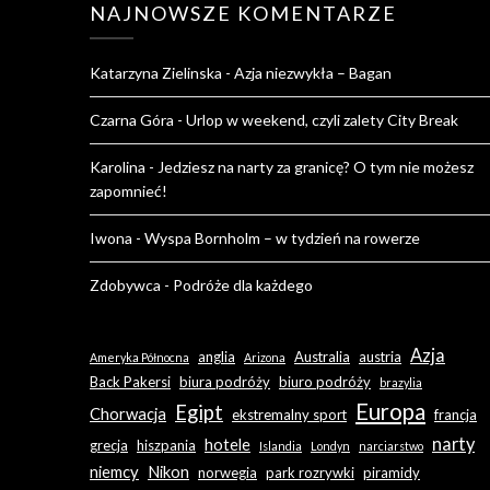
NAJNOWSZE KOMENTARZE
Katarzyna Zielinska
-
Azja niezwykła – Bagan
Czarna Góra
-
Urlop w weekend, czyli zalety City Break
Karolina
-
Jedziesz na narty za granicę? O tym nie możesz
zapomnieć!
Iwona
-
Wyspa Bornholm – w tydzień na rowerze
Zdobywca
-
Podróże dla każdego
Azja
anglia
Australia
austria
Ameryka Północna
Arizona
Back Pakersi
biura podróży
biuro podróży
brazylia
Europa
Egipt
Chorwacja
ekstremalny sport
francja
narty
hotele
grecja
hiszpania
Islandia
Londyn
narciarstwo
niemcy
Nikon
norwegia
park rozrywki
piramidy