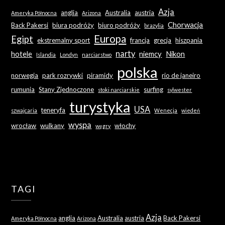
Azja
anglia
Australia
austria
Ameryka Północna
Arizona
Chorwacja
Back Pakersi
biura podróży
biuro podróży
brazylia
Europa
Egipt
ekstremalny sport
francja
grecja
hiszpania
narty
hotele
niemcy
Nikon
Islandia
Londyn
narciarstwo
polska
norwegia
park rozrywki
piramidy
rio de janeiro
rumunia
Stany Zjednoczone
surfing
stoki narciarskie
sylwester
turystyka
USA
teneryfa
szwajcaria
Wenecja
wiedeń
wyspa
wrocław
wulkany
włochy
węgry
TAGI
Azja
anglia
Australia
austria
Back Pakersi
Ameryka Północna
Arizona