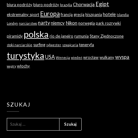
Egipt
Chorwacja
biura podróży
biuro podróży
brazylia
Europa
hotele
ekstremalny sport
francja
grecja
hiszpania
Islandia
narty
niemcy
Nikon
norwegia
park rozrywki
Londyn
narciarstwo
polska
piramidy
rio de janeiro
rumunia
Stany Zjednoczone
surfing
teneryfa
stoki narciarskie
sylwester
szwajcaria
turystyka
USA
wyspa
wrocław
wulkany
Wenecja
wiedeń
włochy
węgry
SZUKAJ
SZUKAJ: