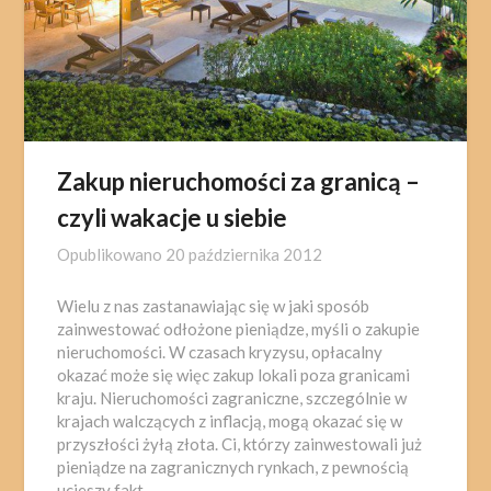
Zakup nieruchomości za granicą –
czyli wakacje u siebie
Opublikowano
20 października 2012
Wielu z nas zastanawiając się w jaki sposób
zainwestować odłożone pieniądze, myśli o zakupie
nieruchomości. W czasach kryzysu, opłacalny
okazać może się więc zakup lokali poza granicami
kraju. Nieruchomości zagraniczne, szczególnie w
krajach walczących z inflacją, mogą okazać się w
przyszłości żyłą złota. Ci, którzy zainwestowali już
pieniądze na zagranicznych rynkach, z pewnością
ucieszy fakt,…