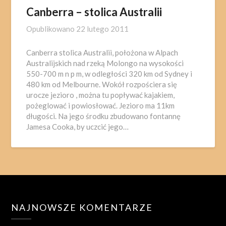
Canberra – stolica Australii
Opublikowano
22 lutego 2011
Canberra stolica Australii, położona w Alpach
Australijskich nad rzeką Molongo na wysokości
550-700 m n p m, w odległości 320 km od Sydney i
480 km od Melbourne. Wokół rozpościera się
urocze jezioro , można tu popływać kajakiem,
pożeglować i powiosłować. Jezioro ma 11km
długości. Na jego środku zbudowano fontannę
Jamesa Cooka, by uczcić jego…
NAJNOWSZE KOMENTARZE