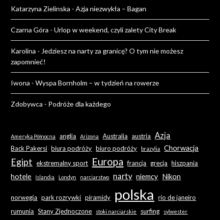
Katarzyna Zielinska
-
Azja niezwykła – Bagan
Czarna Góra
-
Urlop w weekend, czyli zalety City Break
Karolina
-
Jedziesz na narty za granicę? O tym nie możesz
zapomnieć!
Iwona
-
Wyspa Bornholm – w tydzień na rowerze
Zdobywca
-
Podróże dla każdego
Azja
anglia
Australia
austria
Ameryka Północna
Arizona
Chorwacja
Back Pakersi
biura podróży
biuro podróży
brazylia
Europa
Egipt
ekstremalny sport
francja
grecja
hiszpania
narty
hotele
niemcy
Nikon
Islandia
Londyn
narciarstwo
polska
norwegia
park rozrywki
piramidy
rio de janeiro
rumunia
Stany Zjednoczone
surfing
stoki narciarskie
sylwester