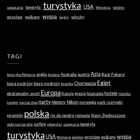
turystyka
USA
teneryfa
szwajcaria
Wenecja
wiedeń
wyspa
wrocław
wulkany
włochy
węgry
TAGI
Azja
anglia
Australia
austria
Back Pakersi
Ameryka Północna
Arizona
Egipt
Chorwacja
biura podróży
biuro podróży
brazylia
Europa
hotele
ekstremalny sport
francja
grecja
hiszpania
Islandia
narty
niemcy
Nikon
norwegia
park rozrywki
Londyn
narciarstwo
polska
piramidy
rio de janeiro
rumunia
Stany Zjednoczone
surfing
teneryfa
stoki narciarskie
sylwester
szwajcaria
turystyka
USA
wyspa
wrocław
wulkany
Wenecja
wiedeń