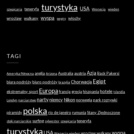
turystyka
USA
teneryfa
szwajcaria
Wenecja
wiedeń
wyspa
wrocław
wulkany
włochy
węgry
TAGI
Azja
anglia
Australia
austria
Back Pakersi
Ameryka Północna
Arizona
Egipt
Chorwacja
biura podróży
biuro podróży
brazylia
Europa
hotele
ekstremalny sport
francja
grecja
hiszpania
Islandia
narty
niemcy
Nikon
norwegia
park rozrywki
Londyn
narciarstwo
polska
piramidy
rio de janeiro
rumunia
Stany Zjednoczone
surfing
teneryfa
stoki narciarskie
sylwester
szwajcaria
turystyka
USA
wyspa
wrocław
wulkany
Wenecja
wiedeń