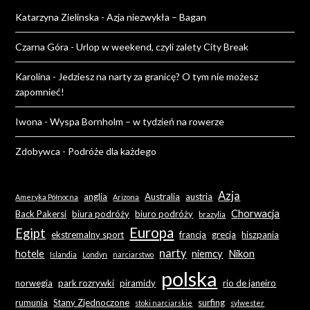
Katarzyna Zielinska
-
Azja niezwykła – Bagan
Czarna Góra
-
Urlop w weekend, czyli zalety City Break
Karolina
-
Jedziesz na narty za granicę? O tym nie możesz
zapomnieć!
Iwona
-
Wyspa Bornholm – w tydzień na rowerze
Zdobywca
-
Podróże dla każdego
Azja
anglia
Australia
austria
Ameryka Północna
Arizona
Chorwacja
Back Pakersi
biura podróży
biuro podróży
brazylia
Europa
Egipt
ekstremalny sport
francja
grecja
hiszpania
narty
hotele
niemcy
Nikon
Islandia
Londyn
narciarstwo
polska
norwegia
park rozrywki
piramidy
rio de janeiro
rumunia
Stany Zjednoczone
surfing
stoki narciarskie
sylwester