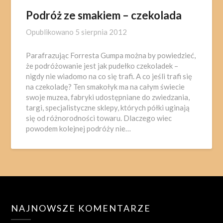
Podróż ze smakiem – czekolada
Opublikowano
5 sierpnia 2012
Parafrazując Forresta Gumpa można by powiedzieć,
że podróżowanie jest jak pudełko czekoladek –
nigdy nie wiadomo na co się trafi. A co jeśli trafi się
na czekoladę? Ten smakołyk ma na całym świecie
swoje muzea, fabryki udostępniane do zwiedzania,
targi, specjalistyczne sklepy, których półki uginają
się od różnorodności towaru. Dlaczego wiec
powodem kolejnej podróży nie…
NAJNOWSZE KOMENTARZE