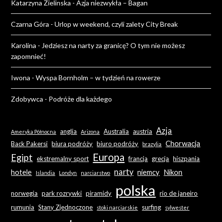
Katarzyna Zielinska
-
Azja niezwykła – Bagan
Czarna Góra
-
Urlop w weekend, czyli zalety City Break
Karolina
-
Jedziesz na narty za granicę? O tym nie możesz
zapomnieć!
Iwona
-
Wyspa Bornholm – w tydzień na rowerze
Zdobywca
-
Podróże dla każdego
Azja
anglia
Australia
austria
Ameryka Północna
Arizona
Chorwacja
Back Pakersi
biura podróży
biuro podróży
brazylia
Europa
Egipt
ekstremalny sport
francja
grecja
hiszpania
narty
hotele
niemcy
Nikon
Islandia
Londyn
narciarstwo
polska
norwegia
park rozrywki
piramidy
rio de janeiro
rumunia
Stany Zjednoczone
surfing
stoki narciarskie
sylwester