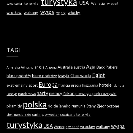
turystyka
USA
teneryfa
szwajcaria
Wenecja
wiedeń
wyspa
wrocław
wulkany
włochy
węgry
TAGI
Azja
anglia
Australia
austria
Back Pakersi
Ameryka Północna
Arizona
Egipt
Chorwacja
biura podróży
biuro podróży
brazylia
Europa
hotele
ekstremalny sport
francja
grecja
hiszpania
Islandia
narty
niemcy
Nikon
norwegia
park rozrywki
Londyn
narciarstwo
polska
piramidy
rio de janeiro
rumunia
Stany Zjednoczone
surfing
teneryfa
stoki narciarskie
sylwester
szwajcaria
turystyka
USA
wyspa
wrocław
wulkany
Wenecja
wiedeń