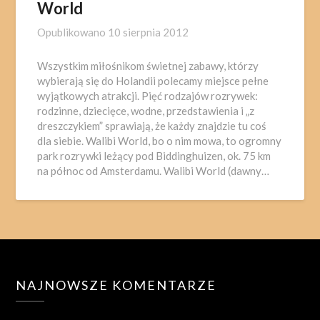
World
Opublikowano
10 sierpnia 2012
Wszystkim miłośnikom świetnej zabawy, którzy
wybierają się do Holandii polecamy miejsce pełne
wyjątkowych atrakcji. Pięć rodzajów rozrywek:
rodzinne, dziecięce, wodne, przedstawienia i „z
dreszczykiem” sprawiają, że każdy znajdzie tu coś
dla siebie. Walibi World, bo o nim mowa, to ogromny
park rozrywki leżący pod Biddinghuizen, ok. 75 km
na północ od Amsterdamu. Walibi World (dawny…
NAJNOWSZE KOMENTARZE