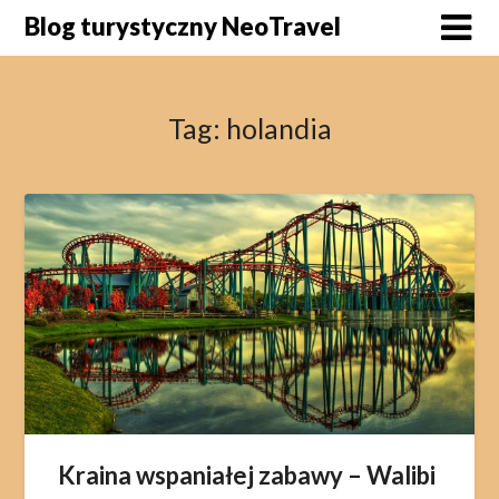
Skip
Blog turystyczny NeoTravel
to
content
Tag:
holandia
Kraina wspaniałej zabawy – Walibi