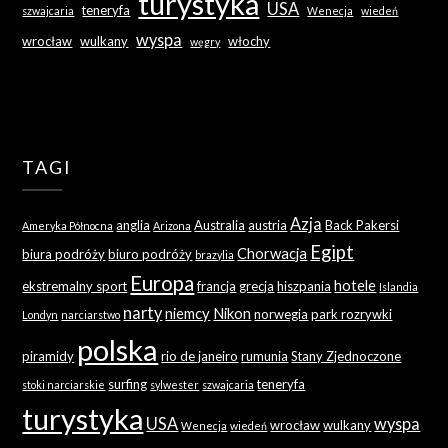
turystyka
USA
teneryfa
szwajcaria
Wenecja
wiedeń
wyspa
wrocław
wulkany
włochy
węgry
TAGI
Azja
anglia
Australia
austria
Back Pakersi
Ameryka Północna
Arizona
Egipt
Chorwacja
biura podróży
biuro podróży
brazylia
Europa
hotele
ekstremalny sport
francja
grecja
hiszpania
Islandia
narty
niemcy
Nikon
norwegia
park rozrywki
Londyn
narciarstwo
polska
piramidy
rio de janeiro
rumunia
Stany Zjednoczone
surfing
teneryfa
stoki narciarskie
sylwester
szwajcaria
turystyka
USA
wyspa
wrocław
wulkany
Wenecja
wiedeń