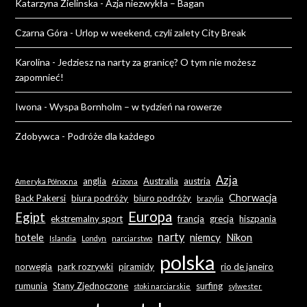
Katarzyna Zielinska
-
Azja niezwykła – Bagan
Czarna Góra
-
Urlop w weekend, czyli zalety City Break
Karolina
-
Jedziesz na narty za granicę? O tym nie możesz
zapomnieć!
Iwona
-
Wyspa Bornholm – w tydzień na rowerze
Zdobywca
-
Podróże dla każdego
Azja
anglia
Australia
austria
Ameryka Północna
Arizona
Chorwacja
Back Pakersi
biura podróży
biuro podróży
brazylia
Europa
Egipt
ekstremalny sport
francja
grecja
hiszpania
narty
hotele
niemcy
Nikon
Islandia
Londyn
narciarstwo
polska
norwegia
park rozrywki
piramidy
rio de janeiro
rumunia
Stany Zjednoczone
surfing
stoki narciarskie
sylwester