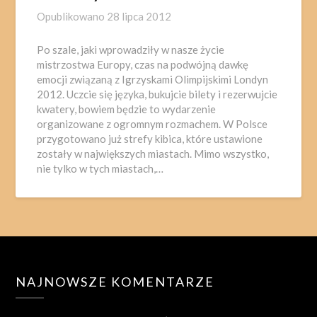
Opublikowano
28 lipca 2012
Po szale, jaki wprowadziły w nasze życie
mistrzostwa Europy, czas na podwójną dawkę
emocji związaną z Igrzyskami Olimpijskimi Londyn
2012. Uczcie się języka, bukujcie bilety i rezerwujcie
kwatery, bowiem będzie to wydarzenie
organizowane z ogromnym rozmachem. W Polsce
przygotowano już strefy kibica, które ustawione
zostały w największych miastach. Mimo wszystko,
nie tylko w tych miastach,…
NAJNOWSZE KOMENTARZE