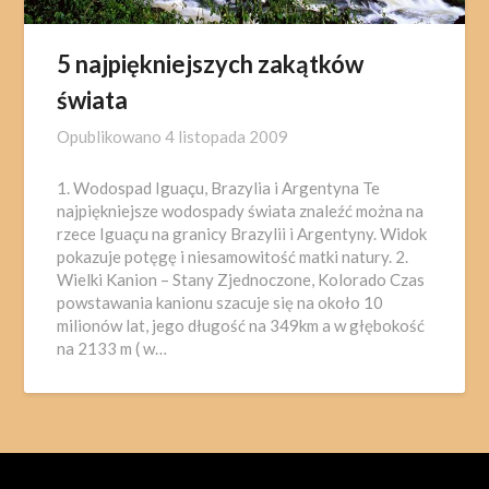
5 najpiękniejszych zakątków
świata
Opublikowano
4 listopada 2009
1. Wodospad Iguaçu, Brazylia i Argentyna Te
najpiękniejsze wodospady świata znaleźć można na
rzece Iguaçu na granicy Brazylii i Argentyny. Widok
pokazuje potęgę i niesamowitość matki natury. 2.
Wielki Kanion – Stany Zjednoczone, Kolorado Czas
powstawania kanionu szacuje się na około 10
milionów lat, jego długość na 349km a w głębokość
na 2133 m ( w…