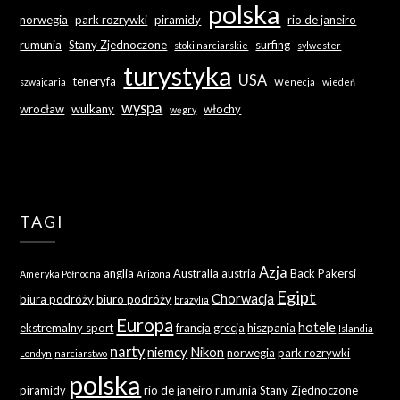
polska
norwegia
park rozrywki
piramidy
rio de janeiro
rumunia
Stany Zjednoczone
surfing
stoki narciarskie
sylwester
turystyka
USA
teneryfa
szwajcaria
Wenecja
wiedeń
wyspa
wrocław
wulkany
włochy
węgry
TAGI
Azja
anglia
Australia
austria
Back Pakersi
Ameryka Północna
Arizona
Egipt
Chorwacja
biura podróży
biuro podróży
brazylia
Europa
hotele
ekstremalny sport
francja
grecja
hiszpania
Islandia
narty
niemcy
Nikon
norwegia
park rozrywki
Londyn
narciarstwo
polska
piramidy
rio de janeiro
rumunia
Stany Zjednoczone