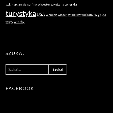
surfing
teneryfa
stoki narciarskie
sylwester
szwajcaria
turystyka
USA
wyspa
wrocław
wulkany
Wenecja
wiedeń
włochy
węgry
SZUKAJ
SZUKAJ:
FACEBOOK