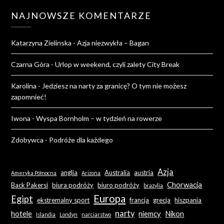
NAJNOWSZE KOMENTARZE
Katarzyna Zielinska
-
Azja niezwykła – Bagan
Czarna Góra
-
Urlop w weekend, czyli zalety City Break
Karolina
-
Jedziesz na narty za granicę? O tym nie możesz
zapomnieć!
Iwona
-
Wyspa Bornholm – w tydzień na rowerze
Zdobywca
-
Podróże dla każdego
Azja
anglia
Australia
austria
Ameryka Północna
Arizona
Chorwacja
Back Pakersi
biura podróży
biuro podróży
brazylia
Europa
Egipt
ekstremalny sport
francja
grecja
hiszpania
narty
hotele
niemcy
Nikon
Islandia
Londyn
narciarstwo