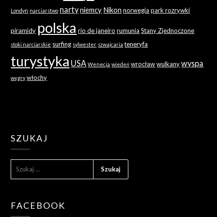
narty
niemcy
Nikon
norwegia
park rozrywki
Londyn
narciarstwo
polska
piramidy
rio de janeiro
rumunia
Stany Zjednoczone
surfing
teneryfa
stoki narciarskie
sylwester
szwajcaria
turystyka
USA
wyspa
wrocław
wulkany
Wenecja
wiedeń
włochy
węgry
SZUKAJ
SZUKAJ:
FACEBOOK