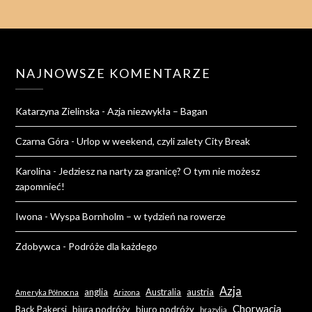
NAJNOWSZE KOMENTARZE
Katarzyna Zielinska
-
Azja niezwykła – Bagan
Czarna Góra
-
Urlop w weekend, czyli zalety City Break
Karolina
-
Jedziesz na narty za granicę? O tym nie możesz
zapomnieć!
Iwona
-
Wyspa Bornholm – w tydzień na rowerze
Zdobywca
-
Podróże dla każdego
Azja
anglia
Australia
austria
Ameryka Północna
Arizona
Chorwacja
Back Pakersi
biura podróży
biuro podróży
brazylia