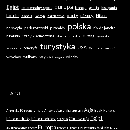
Europa
Egipt
ekstremalny sport
francja
grecja
hiszpania
narty
hotele
niemcy
Nikon
Islandia
Londyn
narciarstwo
polska
norwegia
park rozrywki
piramidy
rio de janeiro
rumunia
Stany Zjednoczone
surfing
stoki narciarskie
sylwester
turystyka
USA
teneryfa
szwajcaria
Wenecja
wiedeń
wyspa
wrocław
wulkany
włochy
węgry
TAGI
Azja
anglia
Australia
austria
Back Pakersi
Ameryka Północna
Arizona
Egipt
Chorwacja
biura podróży
biuro podróży
brazylia
Europa
hotele
ekstremalny sport
francja
grecja
hiszpania
Islandia