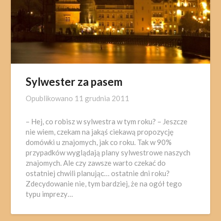
Sylwester za pasem
Opublikowano
11 grudnia 2011
– Hej, co robisz w sylwestra w tym roku? – Jeszcze
nie wiem, czekam na jakąś ciekawą propozycję
domówki u znajomych, jak co roku. Tak w 90%
przypadków wyglądają plany sylwestrowe naszych
znajomych. Ale czy zawsze warto czekać do
ostatniej chwili planując… ostatnie dni roku?
Zdecydowanie nie, tym bardziej, że na ogół tego
typu imprezy…