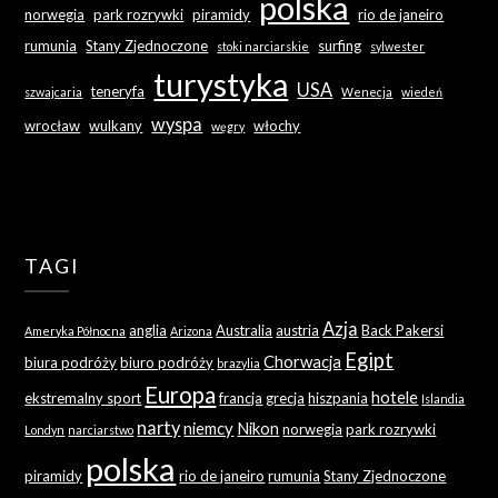
polska
norwegia
park rozrywki
piramidy
rio de janeiro
rumunia
Stany Zjednoczone
surfing
stoki narciarskie
sylwester
turystyka
USA
teneryfa
szwajcaria
Wenecja
wiedeń
wyspa
wrocław
wulkany
włochy
węgry
TAGI
Azja
anglia
Australia
austria
Back Pakersi
Ameryka Północna
Arizona
Egipt
Chorwacja
biura podróży
biuro podróży
brazylia
Europa
hotele
ekstremalny sport
francja
grecja
hiszpania
Islandia
narty
niemcy
Nikon
norwegia
park rozrywki
Londyn
narciarstwo
polska
piramidy
rio de janeiro
rumunia
Stany Zjednoczone