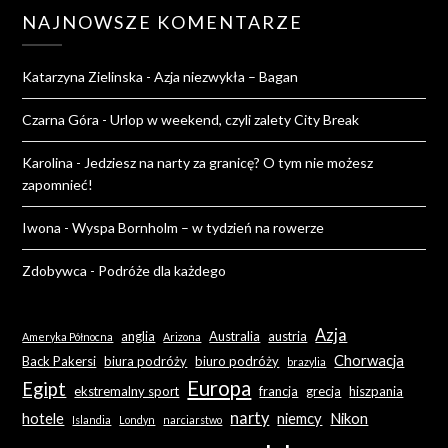
NAJNOWSZE KOMENTARZE
Katarzyna Zielinska
-
Azja niezwykła – Bagan
Czarna Góra
-
Urlop w weekend, czyli zalety City Break
Karolina
-
Jedziesz na narty za granicę? O tym nie możesz
zapomnieć!
Iwona
-
Wyspa Bornholm – w tydzień na rowerze
Zdobywca
-
Podróże dla każdego
Azja
anglia
Australia
austria
Ameryka Północna
Arizona
Chorwacja
Back Pakersi
biura podróży
biuro podróży
brazylia
Europa
Egipt
ekstremalny sport
francja
grecja
hiszpania
narty
hotele
niemcy
Nikon
Islandia
Londyn
narciarstwo