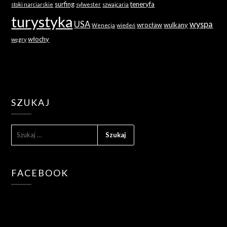
surfing
teneryfa
stoki narciarskie
sylwester
szwajcaria
turystyka
USA
wyspa
wrocław
wulkany
Wenecja
wiedeń
włochy
węgry
SZUKAJ
SZUKAJ:
FACEBOOK