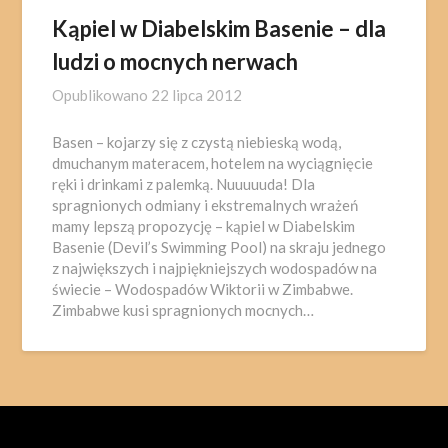
Kąpiel w Diabelskim Basenie – dla
ludzi o mocnych nerwach
Opublikowano
22 lipca 2012
Basen – kojarzy się z czystą niebieską wodą,
dmuchanym materacem, hotelem na wyciągnięcie
ręki i drinkami z palemką. Nuuuuuda! Dla
spragnionych odmiany i ekstremalnych wrażeń
mamy lepszą propozycję – kąpiel w Diabelskim
Basenie (Devil’s Swimming Pool) na skraju jednego
z największych i najpiękniejszych wodospadów na
świecie – Wodospadów Wiktorii w Zimbabwe.
Zimbabwe kusi spragnionych mocnych…