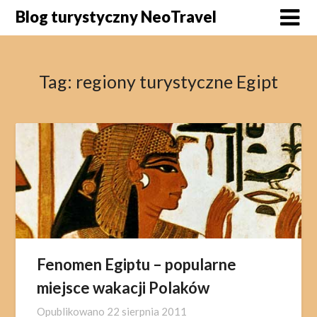
Skip
Blog turystyczny NeoTravel
to
content
Tag:
regiony turystyczne Egipt
Fenomen Egiptu – popularne
miejsce wakacji Polaków
Opublikowano
22 sierpnia 2011