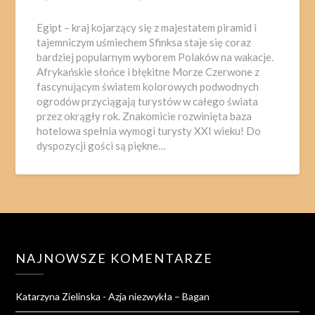
Egipt – kraj kojarzący się z majestatem piramid i
tajemniczym uśmiechem Sfinksa staje się coraz
bardziej popularnym wyborem Polaków na wakacje.
Afrykańskie słońce i błękitne Morze Czerwone z
fascynującym światem kolorowych podwodnych
ogrodów przyciągają turystów w całego świata
przez okrągły rok. Znakomicie rozwinięta baza
hotelowa spełnia wymogi turysty XXI wieku! Do
dyspozycji gości są piękne…
NAJNOWSZE KOMENTARZE
Katarzyna Zielinska
-
Azja niezwykła – Bagan