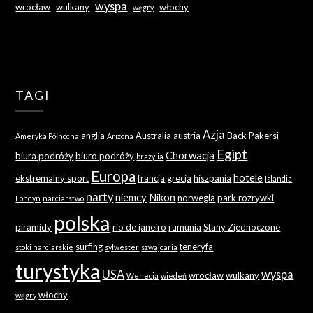
wyspa
wrocław
wulkany
włochy
węgry
TAGI
Azja
anglia
Australia
austria
Back Pakersi
Ameryka Północna
Arizona
Egipt
Chorwacja
biura podróży
biuro podróży
brazylia
Europa
hotele
ekstremalny sport
francja
grecja
hiszpania
Islandia
narty
niemcy
Nikon
norwegia
park rozrywki
Londyn
narciarstwo
polska
piramidy
rio de janeiro
rumunia
Stany Zjednoczone
surfing
teneryfa
stoki narciarskie
sylwester
szwajcaria
turystyka
USA
wyspa
wrocław
wulkany
Wenecja
wiedeń
włochy
węgry