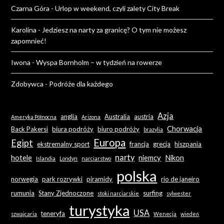
Czarna Góra
-
Urlop w weekend, czyli zalety City Break
Karolina
-
Jedziesz na narty za granicę? O tym nie możesz
zapomnieć!
Iwona
-
Wyspa Bornholm – w tydzień na rowerze
Zdobywca
-
Podróże dla każdego
Azja
anglia
Australia
austria
Ameryka Północna
Arizona
Chorwacja
Back Pakersi
biura podróży
biuro podróży
brazylia
Europa
Egipt
ekstremalny sport
francja
grecja
hiszpania
narty
hotele
niemcy
Nikon
Islandia
Londyn
narciarstwo
polska
norwegia
park rozrywki
piramidy
rio de janeiro
rumunia
Stany Zjednoczone
surfing
stoki narciarskie
sylwester
turystyka
USA
teneryfa
szwajcaria
Wenecja
wiedeń