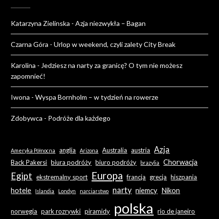
Katarzyna Zielinska
-
Azja niezwykła – Bagan
Czarna Góra
-
Urlop w weekend, czyli zalety City Break
Karolina
-
Jedziesz na narty za granicę? O tym nie możesz
zapomnieć!
Iwona
-
Wyspa Bornholm – w tydzień na rowerze
Zdobywca
-
Podróże dla każdego
Azja
anglia
Australia
austria
Ameryka Północna
Arizona
Chorwacja
Back Pakersi
biura podróży
biuro podróży
brazylia
Europa
Egipt
ekstremalny sport
francja
grecja
hiszpania
narty
hotele
niemcy
Nikon
Islandia
Londyn
narciarstwo
polska
norwegia
park rozrywki
piramidy
rio de janeiro