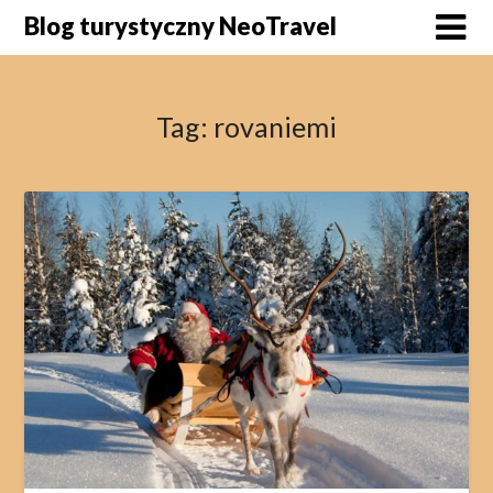
Skip
Blog turystyczny NeoTravel
to
content
Tag:
rovaniemi