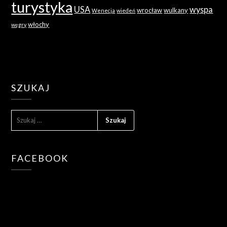
turystyka
USA
wyspa
wrocław
wulkany
Wenecja
wiedeń
włochy
węgry
SZUKAJ
SZUKAJ:
FACEBOOK