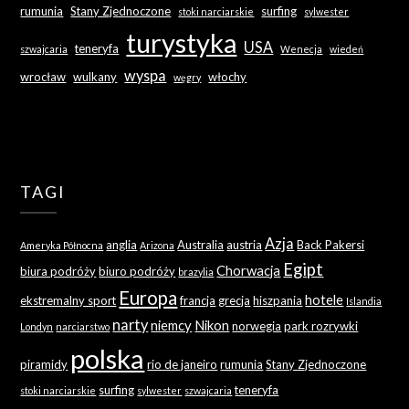
rumunia
Stany Zjednoczone
surfing
stoki narciarskie
sylwester
turystyka
USA
teneryfa
szwajcaria
Wenecja
wiedeń
wyspa
wrocław
wulkany
włochy
węgry
TAGI
Azja
anglia
Australia
austria
Back Pakersi
Ameryka Północna
Arizona
Egipt
Chorwacja
biura podróży
biuro podróży
brazylia
Europa
hotele
ekstremalny sport
francja
grecja
hiszpania
Islandia
narty
niemcy
Nikon
norwegia
park rozrywki
Londyn
narciarstwo
polska
piramidy
rio de janeiro
rumunia
Stany Zjednoczone
surfing
teneryfa
stoki narciarskie
sylwester
szwajcaria