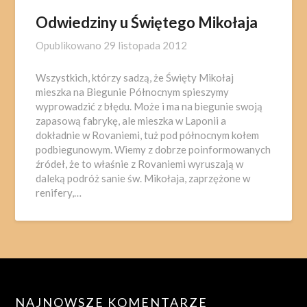
Odwiedziny u Świętego Mikołaja
Opublikowano
29 listopada 2012
Wszystkich, którzy sadzą, że Święty Mikołaj
mieszka na Biegunie Północnym spieszymy
wyprowadzić z błędu. Może i ma na biegunie swoją
zapasową fabrykę, ale mieszka w Laponii a
dokładnie w Rovaniemi, tuż pod północnym kołem
podbiegunowym. Wiemy z dobrze poinformowanych
źródeł, że to właśnie z Rovaniemi wyruszają w
daleką podróż sanie św. Mikołaja, zaprzężone w
renifery,…
NAJNOWSZE KOMENTARZE