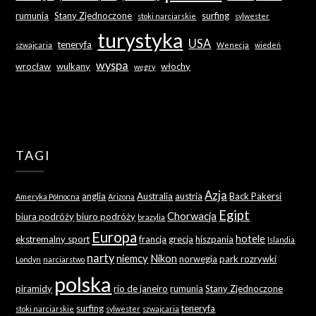
rumunia
Stany Zjednoczone
surfing
stoki narciarskie
sylwester
turystyka
USA
teneryfa
szwajcaria
Wenecja
wiedeń
wyspa
wrocław
wulkany
włochy
węgry
TAGI
Azja
anglia
Australia
austria
Back Pakersi
Ameryka Północna
Arizona
Egipt
Chorwacja
biura podróży
biuro podróży
brazylia
Europa
hotele
ekstremalny sport
francja
grecja
hiszpania
Islandia
narty
niemcy
Nikon
norwegia
park rozrywki
Londyn
narciarstwo
polska
piramidy
rio de janeiro
rumunia
Stany Zjednoczone
surfing
teneryfa
stoki narciarskie
sylwester
szwajcaria