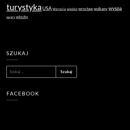
turystyka
USA
wyspa
wrocław
wulkany
Wenecja
wiedeń
włochy
węgry
SZUKAJ
SZUKAJ:
FACEBOOK