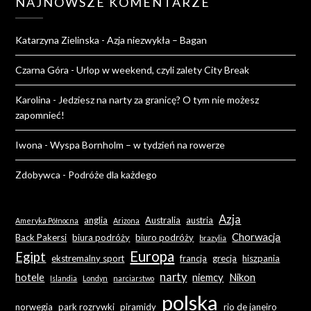
NAJNOWSZE KOMENTARZE
Katarzyna Zielinska
-
Azja niezwykła – Bagan
Czarna Góra
-
Urlop w weekend, czyli zalety City Break
Karolina
-
Jedziesz na narty za granicę? O tym nie możesz
zapomnieć!
Iwona
-
Wyspa Bornholm – w tydzień na rowerze
Zdobywca
-
Podróże dla każdego
Azja
anglia
Australia
austria
Ameryka Północna
Arizona
Chorwacja
Back Pakersi
biura podróży
biuro podróży
brazylia
Europa
Egipt
ekstremalny sport
francja
grecja
hiszpania
narty
hotele
niemcy
Nikon
Islandia
Londyn
narciarstwo
polska
norwegia
park rozrywki
piramidy
rio de janeiro