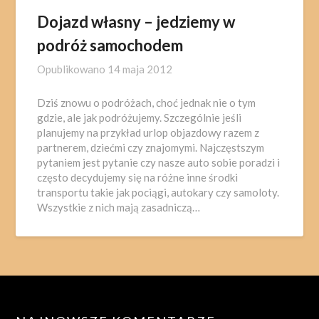
Dojazd własny – jedziemy w
podróż samochodem
Opublikowano
14 maja 2012
Dziś znowu o podróżach, choć jednak nie o tym
gdzie, ale jak podróżujemy. Szczególnie jeśli
planujemy na przykład urlop objazdowy razem z
partnerem, dziećmi czy znajomymi. Najczęstszym
pytaniem jest pytanie czy nasze auto sobie poradzi i
często decydujemy się na różne inne środki
transportu takie jak pociągi, autokary czy samoloty.
Wszystkie z nich mają zasadniczą…