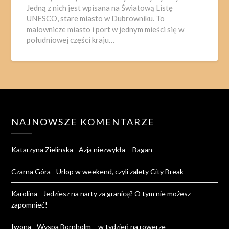
Jedną z nich jest wpisana na Światową Listę
UNESCO, stare miasto w Dubrowniku. To
malownicze miasto i port w jednym mieści się w
południowej części kraju…
NAJNOWSZE KOMENTARZE
Katarzyna Zielinska
-
Azja niezwykła – Bagan
Czarna Góra
-
Urlop w weekend, czyli zalety City Break
Karolina
-
Jedziesz na narty za granicę? O tym nie możesz
zapomnieć!
Iwona
-
Wyspa Bornholm – w tydzień na rowerze