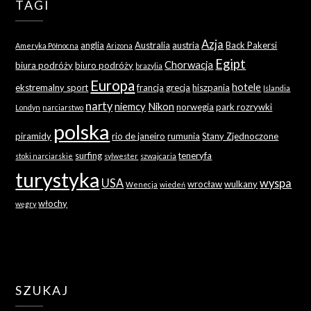
TAGI
Azja
anglia
Australia
austria
Back Pakersi
Ameryka Północna
Arizona
Egipt
Chorwacja
biura podróży
biuro podróży
brazylia
Europa
hotele
ekstremalny sport
francja
grecja
hiszpania
Islandia
narty
niemcy
Nikon
norwegia
park rozrywki
Londyn
narciarstwo
polska
piramidy
rio de janeiro
rumunia
Stany Zjednoczone
surfing
teneryfa
stoki narciarskie
sylwester
szwajcaria
turystyka
USA
wyspa
wrocław
wulkany
Wenecja
wiedeń
włochy
węgry
SZUKAJ