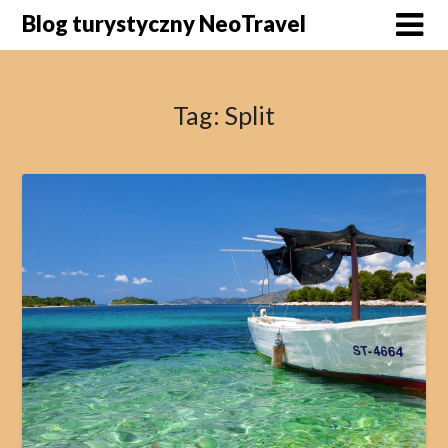
Skip
Blog turystyczny NeoTravel
to
content
Tag:
Split