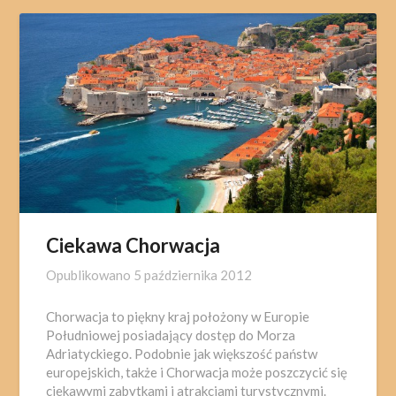
Ciekawa Chorwacja
Opublikowano
5 października 2012
Chorwacja to piękny kraj położony w Europie
Południowej posiadający dostęp do Morza
Adriatyckiego. Podobnie jak większość państw
europejskich, także i Chorwacja może poszczycić się
ciekawymi zabytkami i atrakcjami turystycznymi.