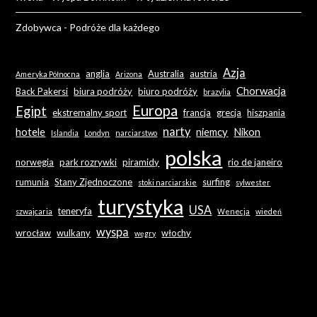
Zdobywca
-
Podróże dla każdego
Azja
anglia
Australia
austria
Ameryka Północna
Arizona
Chorwacja
Back Pakersi
biura podróży
biuro podróży
brazylia
Europa
Egipt
ekstremalny sport
francja
grecja
hiszpania
narty
hotele
niemcy
Nikon
Islandia
Londyn
narciarstwo
polska
norwegia
park rozrywki
piramidy
rio de janeiro
rumunia
Stany Zjednoczone
surfing
stoki narciarskie
sylwester
turystyka
USA
teneryfa
szwajcaria
Wenecja
wiedeń
wyspa
wrocław
wulkany
włochy
węgry