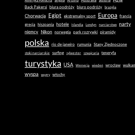
anglia
Australia
austria
Ameryka Północna
Arizona
Back Pakersi
biura podróży
biuro podróży
brazylia
Europa
Egipt
Chorwacja
ekstremalny sport
francja
narty
hotele
grecja
hiszpania
Islandia
Londyn
narciarstwo
niemcy
Nikon
norwegia
park rozrywki
piramidy
polska
rio de janeiro
rumunia
Stany Zjednoczone
surfing
teneryfa
stoki narciarskie
sylwester
szwajcaria
turystyka
USA
wrocław
wulka
Wenecja
wiedeń
wyspa
włochy
węgry