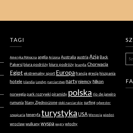
TAGI
S
SZU
Azja
anglia
Australia
austria
Back
Ameryka Północna
Arizona
Chorwacja
Pakersi
biura podróży
biuro podróży
brazylia
Europa
Egipt
ekstremalny sport
francja
grecja
hiszpania
F
narty
hotele
niemcy
Nikon
Islandia
Londyn
narciarstwo
polska
norwegia
park rozrywki
piramidy
rio de janeiro
rumunia
Stany Zjednoczone
surfing
stoki narciarskie
sylwester
turystyka
USA
teneryfa
szwajcaria
Wenecja
wiedeń
wyspa
wrocław
wulkany
włochy
węgry