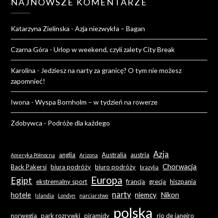
NAJNOWSZE KOMENTARZE
Katarzyna Zielinska
-
Azja niezwykła – Bagan
Czarna Góra
-
Urlop w weekend, czyli zalety City Break
Karolina
-
Jedziesz na narty za granicę? O tym nie możesz
zapomnieć!
Iwona
-
Wyspa Bornholm – w tydzień na rowerze
Zdobywca
-
Podróże dla każdego
Azja
anglia
Australia
austria
Ameryka Północna
Arizona
Chorwacja
Back Pakersi
biura podróży
biuro podróży
brazylia
Europa
Egipt
ekstremalny sport
francja
grecja
hiszpania
narty
hotele
niemcy
Nikon
Islandia
Londyn
narciarstwo
polska
norwegia
park rozrywki
piramidy
rio de janeiro