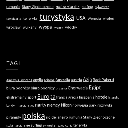
rumunia
Stany Zjednoczone
surfing
stoki narciarskie
sylwester
turystyka
USA
teneryfa
szwajcaria
Wenecja
wiedeń
wyspa
wrocław
wulkany
włochy
węgry
TAGI
Azja
anglia
Australia
austria
Back Pakersi
Ameryka Północna
Arizona
Egipt
Chorwacja
biura podróży
biuro podróży
brazylia
Europa
hotele
ekstremalny sport
francja
grecja
hiszpania
Islandia
narty
niemcy
Nikon
norwegia
park rozrywki
Londyn
narciarstwo
polska
piramidy
rio de janeiro
rumunia
Stany Zjednoczone
surfing
teneryfa
stoki narciarskie
sylwester
szwajcaria