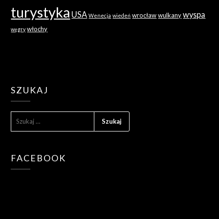
turystyka
USA
wyspa
wrocław
wulkany
Wenecja
wiedeń
włochy
węgry
SZUKAJ
SZUKAJ:
FACEBOOK