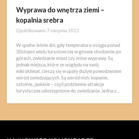
Wyprawa do wnętrza ziemi –
kopalnia srebra
Opublikowano
7 sierpnia 2012
W upalne letnie dni, gdy temperatura osiąga ponad
30stopni wielu turystom nie w głowie chodzenie po
górach, zwiedzanie miast czy leśne wyprawy. Są
jednak miejsca, które ze względu na swój
mikroklimat, cieszą się w upały dużym powodzeniem
wśród zwiedzających. Są wśród nich: kopanie,
sztolnie, jaskinie – czyli podziemne atrakcje
turystyczne udostępnione do zwiedzania. Jedna z…