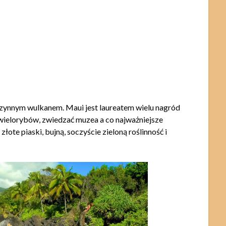
czynnym wulkanem. Maui jest laureatem wielu nagród
 wielorybów, zwiedzać muzea a co najważniejsze
ote piaski, bujną, soczyście zieloną roślinność i