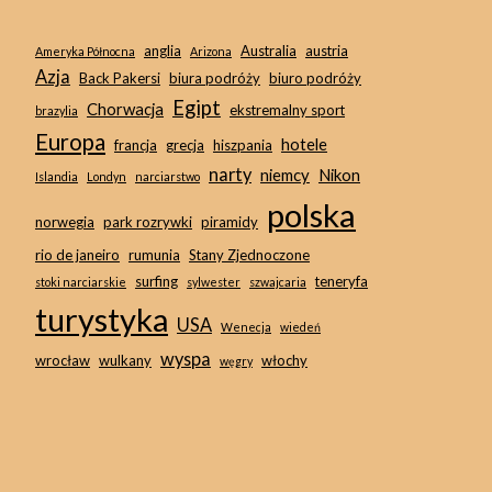
anglia
Australia
austria
Ameryka Północna
Arizona
Azja
Back Pakersi
biura podróży
biuro podróży
Egipt
Chorwacja
ekstremalny sport
brazylia
Europa
hotele
francja
grecja
hiszpania
narty
niemcy
Nikon
Islandia
Londyn
narciarstwo
polska
norwegia
park rozrywki
piramidy
rio de janeiro
rumunia
Stany Zjednoczone
surfing
teneryfa
stoki narciarskie
sylwester
szwajcaria
turystyka
USA
Wenecja
wiedeń
wyspa
wrocław
wulkany
włochy
węgry