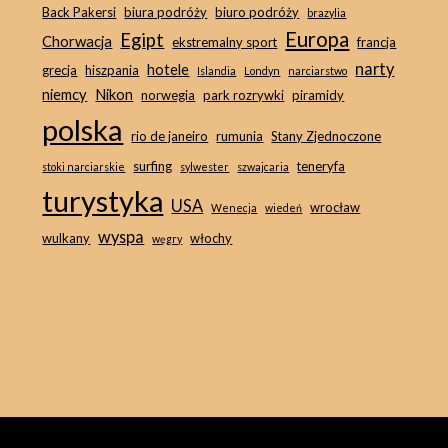
Back Pakersi
biura podróży
biuro podróży
brazylia
Europa
Egipt
Chorwacja
ekstremalny sport
francja
narty
hotele
grecja
hiszpania
Islandia
Londyn
narciarstwo
niemcy
Nikon
norwegia
park rozrywki
piramidy
polska
rio de janeiro
rumunia
Stany Zjednoczone
surfing
teneryfa
stoki narciarskie
sylwester
szwajcaria
turystyka
USA
wrocław
Wenecja
wiedeń
wyspa
wulkany
włochy
węgry