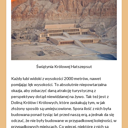
Świątynia Królowej Hatszepsut
Każdy lubi widoki z wysokości 2000 metrów, nawet
pomijając lęk wysokości. To absolutnie niepowtarzalna
okazja, aby zobaczyć daną atrakcję turystyczną z
perspektywy dotąd niewidzianej na żywo. Tak też jest z
Doliną Królów i Królowych, które zaskakują tym, w jak
złożony sposób są umiejscowione. Spora ilość z nich była
budowana ponad tysiąc lat przed naszą erą, a jednak da się
odczuć, że nie były budowane w przypadkowej kolejności, w
przypadkowych miejscach. Co więcej, niektóre z nich są