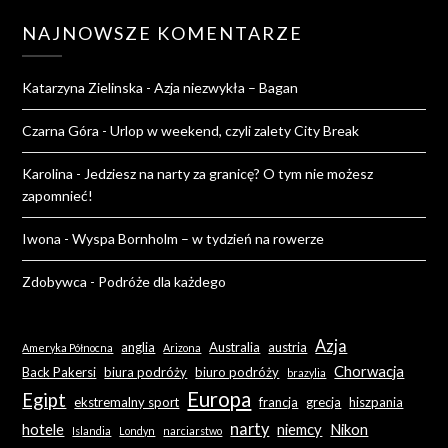
NAJNOWSZE KOMENTARZE
Katarzyna Zielinska
-
Azja niezwykła – Bagan
Czarna Góra
-
Urlop w weekend, czyli zalety City Break
Karolina
-
Jedziesz na narty za granicę? O tym nie możesz
zapomnieć!
Iwona
-
Wyspa Bornholm – w tydzień na rowerze
Zdobywca
-
Podróże dla każdego
Azja
anglia
Australia
austria
Ameryka Północna
Arizona
Chorwacja
Back Pakersi
biura podróży
biuro podróży
brazylia
Europa
Egipt
ekstremalny sport
francja
grecja
hiszpania
narty
hotele
niemcy
Nikon
Islandia
Londyn
narciarstwo