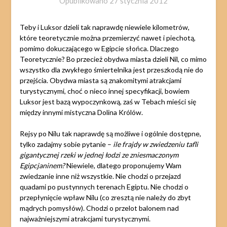
Opublikowano
27 stycznia 2012
Teby i Luksor dzieli tak naprawdę niewiele kilometrów,
które teoretycznie można przemierzyć nawet i piechotą,
pomimo dokuczającego w Egipcie słońca. Dlaczego
Teoretycznie? Bo przecież obydwa miasta dzieli Nil, co mimo
wszystko dla zwykłego śmiertelnika jest przeszkodą nie do
przejścia. Obydwa miasta są znakomitymi atrakcjami
turystycznymi, choć o nieco innej specyfikacji, bowiem
Luksor jest bazą wypoczynkową, zaś w Tebach mieści się
między innymi mistyczna Dolina Królów.
Rejsy po Nilu tak naprawdę są możliwe i ogólnie dostępne,
tylko zadajmy sobie pytanie –
ile frajdy w zwiedzeniu tafli
gigantycznej rzeki w jednej łodzi ze zniesmaczonym
Egipcjaninem?
Niewiele, dlatego proponujemy Wam
zwiedzanie inne niż wszystkie. Nie chodzi o przejazd
quadami po pustynnych terenach Egiptu. Nie chodzi o
przepłynięcie wpław Nilu (co zresztą nie należy do zbyt
mądrych pomysłów). Chodzi o przelot balonem nad
najważniejszymi atrakcjami turystycznymi.