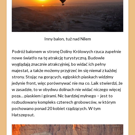
Inny balon, tuż nad Nilem
Podróż balonem w stronę Doliny Królowych rzuca zupełnie
nowe światło na tę atrakcję turystyczną. Budowle
wyglądają znacznie atrakcyjniej, bo widać ich pełny
majestat, a także możemy przyjrzeć im się niemal z każdej
strony. Stojąc na gorących, egipskich piaskach widzimy
jedynie front, więc porównywać nie ma co. Laik stwierdzi, że
w zasadzie, to w obydwu dolinach nie widać niczego więcej
poza… piaskiem i górami. Nic bardziej mylnego – jest to
rozbudowany kompleks czterech grobowców, w którym
pochowano ponad 20 kobiet rządzących. W tym
Hatszepsut.