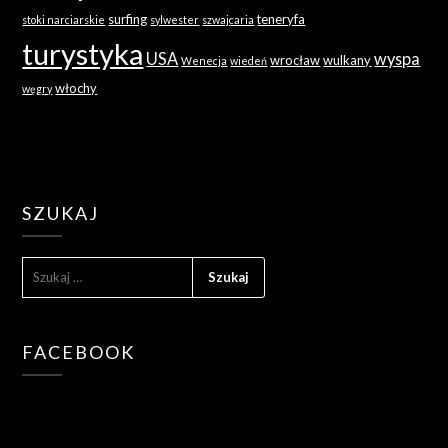
surfing
teneryfa
stoki narciarskie
sylwester
szwajcaria
turystyka
USA
wyspa
wrocław
wulkany
Wenecja
wiedeń
włochy
węgry
SZUKAJ
SZUKAJ:
FACEBOOK