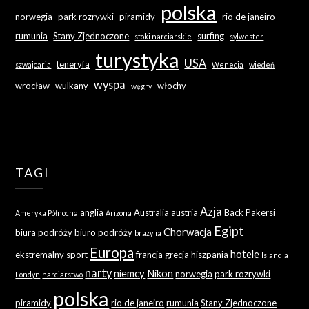
polska
norwegia
park rozrywki
piramidy
rio de janeiro
rumunia
Stany Zjednoczone
surfing
stoki narciarskie
sylwester
turystyka
USA
teneryfa
szwajcaria
Wenecja
wiedeń
wyspa
wrocław
wulkany
włochy
węgry
TAGI
Azja
anglia
Australia
austria
Back Pakersi
Ameryka Północna
Arizona
Egipt
Chorwacja
biura podróży
biuro podróży
brazylia
Europa
hotele
ekstremalny sport
francja
grecja
hiszpania
Islandia
narty
niemcy
Nikon
norwegia
park rozrywki
Londyn
narciarstwo
polska
piramidy
rio de janeiro
rumunia
Stany Zjednoczone