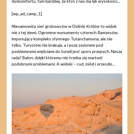
dyskomfortu, tym bardziej, że ktoś z nas ma lęk wysokości…
[wp_ad_camp_1]
Niesamowita sieć grobowców w Dolinie Królów to widok
nie z tej ziemi. Ogromne monumenty czterech Ramzesów,
imponujący kompleks słynnego Tutanchamona, ale nie
tylko. Turystów nie brakuje, a i poza sezonem pod
podziemnymi wejściami do tuneli jest spory przepych. Nasza
rada? Balon, dzięki któremu nie trzeba się martwić
podobnymi problemami. A widoki – cud, miód i orzeszki…