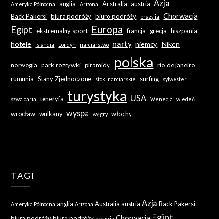
Azja
anglia
Australia
austria
Ameryka Północna
Arizona
Chorwacja
Back Pakersi
biura podróży
biuro podróży
brazylia
Europa
Egipt
ekstremalny sport
francja
grecja
hiszpania
narty
hotele
niemcy
Nikon
Islandia
Londyn
narciarstwo
polska
norwegia
park rozrywki
piramidy
rio de janeiro
rumunia
Stany Zjednoczone
surfing
stoki narciarskie
sylwester
turystyka
USA
teneryfa
szwajcaria
Wenecja
wiedeń
wyspa
wrocław
wulkany
włochy
węgry
TAGI
Azja
anglia
Australia
austria
Back Pakersi
Ameryka Północna
Arizona
Egipt
Chorwacja
biura podróży
biuro podróży
brazylia