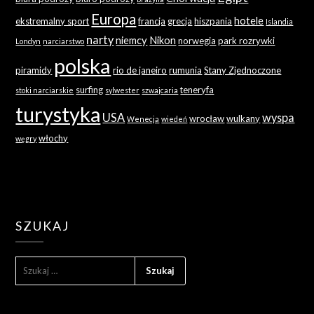
Europa
hotele
ekstremalny sport
francja
grecja
hiszpania
Islandia
narty
niemcy
Nikon
norwegia
park rozrywki
Londyn
narciarstwo
polska
piramidy
rio de janeiro
rumunia
Stany Zjednoczone
surfing
teneryfa
stoki narciarskie
sylwester
szwajcaria
turystyka
USA
wyspa
wrocław
wulkany
Wenecja
wiedeń
włochy
węgry
SZUKAJ
SZUKAJ: