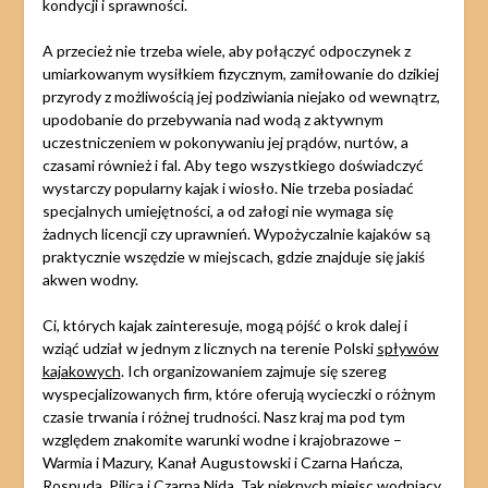
kondycji i sprawności.
A przecież nie trzeba wiele, aby połączyć odpoczynek z
umiarkowanym wysiłkiem fizycznym, zamiłowanie do dzikiej
przyrody z możliwością jej podziwiania niejako od wewnątrz,
upodobanie do przebywania nad wodą z aktywnym
uczestniczeniem w pokonywaniu jej prądów, nurtów, a
czasami również i fal. Aby tego wszystkiego doświadczyć
wystarczy popularny kajak i wiosło. Nie trzeba posiadać
specjalnych umiejętności, a od załogi nie wymaga się
żadnych licencji czy uprawnień. Wypożyczalnie kajaków są
praktycznie wszędzie w miejscach, gdzie znajduje się jakiś
akwen wodny.
Ci, których kajak zainteresuje, mogą pójść o krok dalej i
wziąć udział w jednym z licznych na terenie Polski
spływów
kajakowych
. Ich organizowaniem zajmuje się szereg
wyspecjalizowanych firm, które oferują wycieczki o różnym
czasie trwania i różnej trudności. Nasz kraj ma pod tym
względem znakomite warunki wodne i krajobrazowe –
Warmia i Mazury, Kanał Augustowski i Czarna Hańcza,
Rospuda, Pilica i Czarna Nida. Tak pięknych miejsc wodniacy