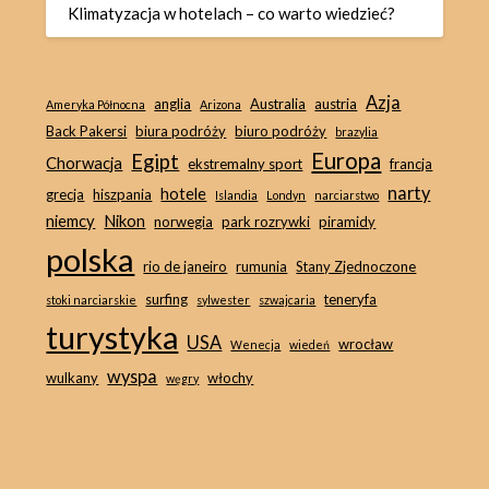
Klimatyzacja w hotelach – co warto wiedzieć?
Azja
anglia
Australia
austria
Ameryka Północna
Arizona
Back Pakersi
biura podróży
biuro podróży
brazylia
Europa
Egipt
Chorwacja
ekstremalny sport
francja
narty
hotele
grecja
hiszpania
Islandia
Londyn
narciarstwo
niemcy
Nikon
norwegia
park rozrywki
piramidy
polska
rio de janeiro
rumunia
Stany Zjednoczone
surfing
teneryfa
stoki narciarskie
sylwester
szwajcaria
turystyka
USA
wrocław
Wenecja
wiedeń
wyspa
wulkany
włochy
węgry