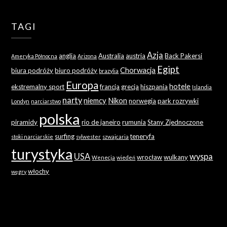
TAGI
Azja
anglia
Australia
austria
Back Pakersi
Ameryka Północna
Arizona
Egipt
Chorwacja
biura podróży
biuro podróży
brazylia
Europa
hotele
ekstremalny sport
francja
grecja
hiszpania
Islandia
narty
niemcy
Nikon
norwegia
park rozrywki
Londyn
narciarstwo
polska
piramidy
rio de janeiro
rumunia
Stany Zjednoczone
surfing
teneryfa
stoki narciarskie
sylwester
szwajcaria
turystyka
USA
wyspa
wrocław
wulkany
Wenecja
wiedeń
włochy
węgry