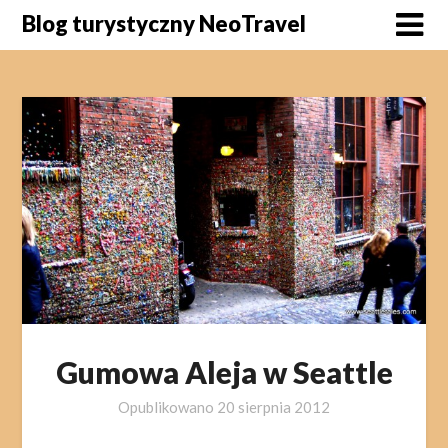
Skip
Blog turystyczny NeoTravel
to
content
Gumowa Aleja w Seattle
Opublikowano
20 sierpnia 2012