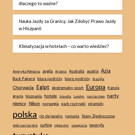
dlaczego to ważne?
Nauka Jazdy za Granicą: Jak Zdobyć Prawo Jazdy
w Hiszpanii
Klimatyzacja w hotelach – co warto wiedzieć?
Azja
anglia
Australia
austria
Ameryka Północna
Arizona
Back Pakersi
biura podróży
biuro podróży
brazylia
Europa
Egipt
Chorwacja
ekstremalny sport
francja
narty
hotele
grecja
hiszpania
Islandia
Londyn
narciarstwo
niemcy
Nikon
norwegia
park rozrywki
piramidy
polska
rio de janeiro
rumunia
Stany Zjednoczone
surfing
teneryfa
stoki narciarskie
sylwester
szwajcaria