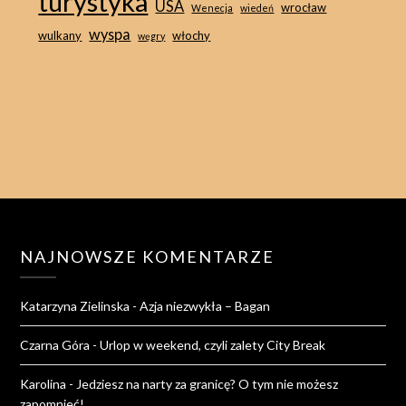
turystyka
USA
wrocław
Wenecja
wiedeń
wyspa
wulkany
włochy
węgry
NAJNOWSZE KOMENTARZE
Katarzyna Zielinska
-
Azja niezwykła – Bagan
Czarna Góra
-
Urlop w weekend, czyli zalety City Break
Karolina
-
Jedziesz na narty za granicę? O tym nie możesz
zapomnieć!