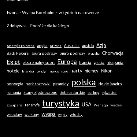
Iwona
-
Wyspa Bornholm – w tydzień na rowerze
Zdobywca
-
Podróże dla każdego
Azja
anglia
Australia
austria
Ameryka Północna
Arizona
Chorwacja
Back Pakersi
biura podróży
biuro podróży
brazylia
Europa
Egipt
ekstremalny sport
francja
grecja
hiszpania
narty
hotele
niemcy
Nikon
Islandia
Londyn
narciarstwo
polska
norwegia
park rozrywki
piramidy
rio de janeiro
rumunia
Stany Zjednoczone
surfing
stoki narciarskie
sylwester
turystyka
USA
teneryfa
szwajcaria
Wenecja
wiedeń
wyspa
wrocław
wulkany
włochy
węgry