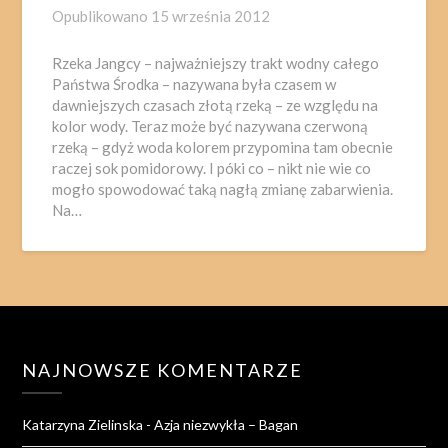
Opublikowano
15 września 2012
Rzeka Jangcy – najważniejszy trakt wodny całego
Państwa Środka – nazywana była czasem w
dawniejszych czasach złotą rzeką – ze względu na
kolor wody. Teraz może być nazywana czerwoną
rzeką – gdyż woda kolorem przypomina tam obecnie
raczej sok pomidorowy. I póki co – nikt nie wie co
mogło spowodować taką nagłą zmianę zabarwienia.
Na…
NAJNOWSZE KOMENTARZE
Katarzyna Zielinska
-
Azja niezwykła – Bagan