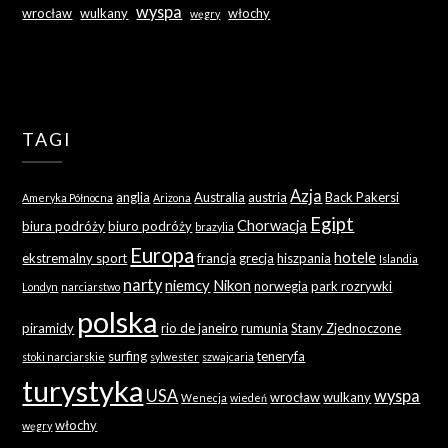
wyspa
wrocław
wulkany
włochy
węgry
TAGI
Azja
anglia
Australia
austria
Back Pakersi
Ameryka Północna
Arizona
Egipt
Chorwacja
biura podróży
biuro podróży
brazylia
Europa
hotele
ekstremalny sport
francja
grecja
hiszpania
Islandia
narty
niemcy
Nikon
norwegia
park rozrywki
Londyn
narciarstwo
polska
piramidy
rio de janeiro
rumunia
Stany Zjednoczone
surfing
teneryfa
stoki narciarskie
sylwester
szwajcaria
turystyka
USA
wyspa
wrocław
wulkany
Wenecja
wiedeń
włochy
węgry