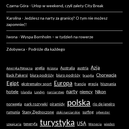
Czarna Góra
-
Urlop w weekend, czyli zalety City Break
Karolina
-
Jedziesz na narty za granicę? O tym nie możesz
zapomnieć!
Iwona
-
Wyspa Bornholm – w tydzień na rowerze
Zdobywca
-
Podróże dla każdego
Azja
anglia
Australia
austria
Ameryka Północna
Arizona
Chorwacja
Back Pakersi
biura podróży
biuro podróży
brazylia
Europa
Egipt
ekstremalny sport
francja
grecja
hiszpania
narty
hotele
niemcy
Nikon
Islandia
Londyn
narciarstwo
polska
norwegia
park rozrywki
piramidy
rio de janeiro
rumunia
Stany Zjednoczone
surfing
stoki narciarskie
sylwester
turystyka
USA
teneryfa
szwajcaria
Wenecja
wiedeń