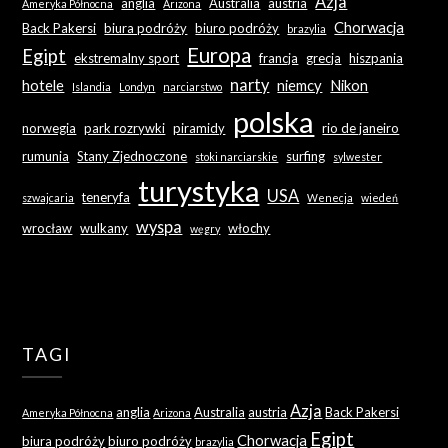
Azja
anglia
Australia
austria
Ameryka Północna
Arizona
Chorwacja
Back Pakersi
biura podróży
biuro podróży
brazylia
Europa
Egipt
ekstremalny sport
francja
grecja
hiszpania
narty
hotele
niemcy
Nikon
Islandia
Londyn
narciarstwo
polska
norwegia
park rozrywki
piramidy
rio de janeiro
rumunia
Stany Zjednoczone
surfing
stoki narciarskie
sylwester
turystyka
USA
teneryfa
szwajcaria
Wenecja
wiedeń
wyspa
wrocław
wulkany
włochy
węgry
TAGI
Azja
anglia
Australia
austria
Back Pakersi
Ameryka Północna
Arizona
Egipt
Chorwacja
biura podróży
biuro podróży
brazylia