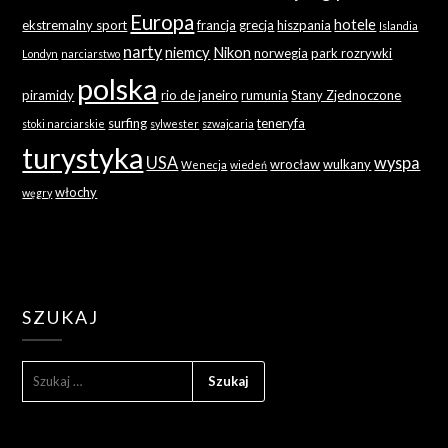
Europa
hotele
ekstremalny sport
francja
grecja
hiszpania
Islandia
narty
niemcy
Nikon
norwegia
park rozrywki
Londyn
narciarstwo
polska
piramidy
rio de janeiro
rumunia
Stany Zjednoczone
surfing
teneryfa
stoki narciarskie
sylwester
szwajcaria
turystyka
USA
wyspa
wrocław
wulkany
Wenecja
wiedeń
włochy
węgry
SZUKAJ
SZUKAJ: