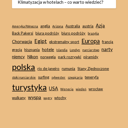
Klimatyzacja w hotelach – co warto wiedzieć?
Azja
anglia
Australia
austria
Ameryka Północna
Arizona
Back Pakersi
biura podróży
biuro podróży
brazylia
Europa
Egipt
Chorwacja
ekstremalny sport
francja
narty
hotele
grecja
hiszpania
Islandia
Londyn
narciarstwo
niemcy
Nikon
norwegia
park rozrywki
piramidy
polska
rio de janeiro
rumunia
Stany Zjednoczone
surfing
teneryfa
stoki narciarskie
sylwester
szwajcaria
turystyka
USA
wrocław
Wenecja
wiedeń
wyspa
wulkany
włochy
węgry