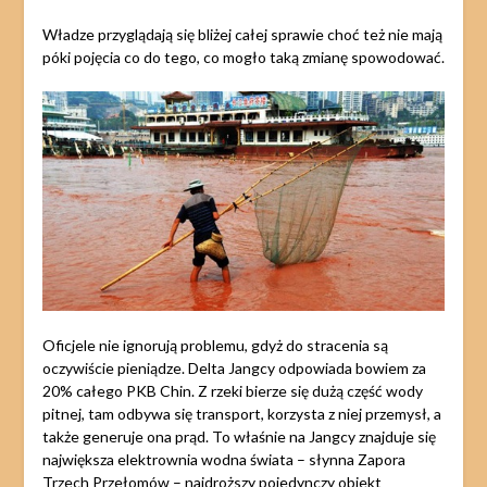
Władze przyglądają się bliżej całej sprawie choć też nie mają
póki pojęcia co do tego, co mogło taką zmianę spowodować.
Oficjele nie ignorują problemu, gdyż do stracenia są
oczywiście pieniądze. Delta Jangcy odpowiada bowiem za
20% całego PKB Chin. Z rzeki bierze się dużą część wody
pitnej, tam odbywa się transport, korzysta z niej przemysł, a
także generuje ona prąd. To właśnie na Jangcy znajduje się
największa elektrownia wodna świata – słynna Zapora
Trzech Przełomów – najdroższy pojedynczy obiekt