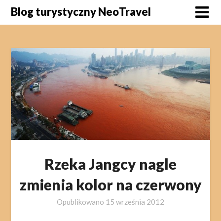
Skip
Blog turystyczny NeoTravel
to
content
Rzeka Jangcy nagle
zmienia kolor na czerwony
Opublikowano
15 września 2012