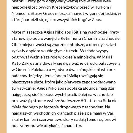
historii Krety góry odgrywały ważną rolę w czasie walk
niepodległościowych Kreteńczyków przeciw Turkom i
Niemcom. Starzy Grecy mieszkali nawet w górskiej jaskini, w
której narodził się ojciec wszystkich bogów Zeus.
Mate miasteczka Agios Nikolaos i Sitia na wschodzie Krety
stanowią przeciwwagę dla Retimnonu i Chanii na zachodzie.
Obie miejscowości są znacznie młodsze, a obecny kształt
zyskały dopiero w ubiegłym stuleciu. Wschód wyspy
odgrywał ważniejszą rolę w okresie minojskim. W Malii i
Kato Zakros znajdowały się dwa ważne ośrodki pałacowe, a
w Gourni i Palekastro —jedyne dwa minojskie miasta bez
pałaców. Między Heraklionem i Malią rozciągają się
piaszczyste plaże, które jako pierwsze zagospodarowano
turystycznie: Agios Nikolaos i pobliska Elounda mają dziś
najgęstszą sieć luksusowych hoteli. Dalej na wschodzie
przeważają strome wybrzeża. Jeszcze 50 lat temu Sitia nie
miała żadnego połączenia drogowego z zachodem. Na
najdalszych wschodnich krańcach plaże z palmami w Vai,
skalny kanion i czerwonawe skały nadają temu regionowi
pustynny, prawie afrykański charakter.