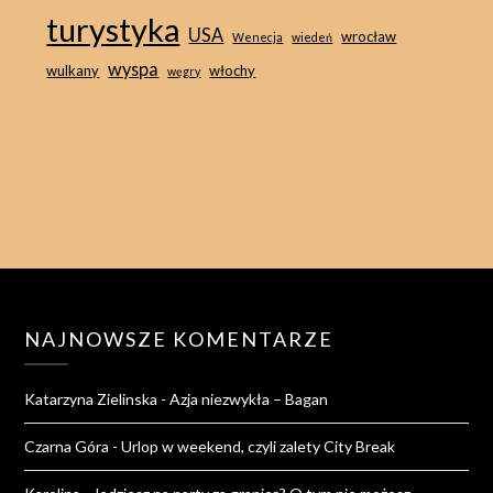
turystyka
USA
wrocław
Wenecja
wiedeń
wyspa
wulkany
włochy
węgry
NAJNOWSZE KOMENTARZE
Katarzyna Zielinska
-
Azja niezwykła – Bagan
Czarna Góra
-
Urlop w weekend, czyli zalety City Break