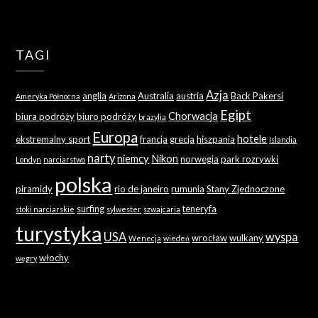
TAGI
Azja
anglia
Australia
austria
Back Pakersi
Ameryka Północna
Arizona
Egipt
Chorwacja
biura podróży
biuro podróży
brazylia
Europa
hotele
ekstremalny sport
francja
grecja
hiszpania
Islandia
narty
niemcy
Nikon
norwegia
park rozrywki
Londyn
narciarstwo
polska
piramidy
rio de janeiro
rumunia
Stany Zjednoczone
surfing
teneryfa
stoki narciarskie
sylwester
szwajcaria
turystyka
USA
wyspa
wrocław
wulkany
Wenecja
wiedeń
włochy
węgry