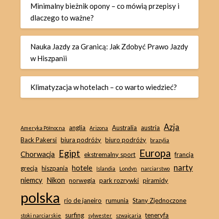
Minimalny bieżnik opony – co mówią przepisy i
dlaczego to ważne?
Nauka Jazdy za Granicą: Jak Zdobyć Prawo Jazdy
w Hiszpanii
Klimatyzacja w hotelach – co warto wiedzieć?
Azja
anglia
Australia
austria
Ameryka Północna
Arizona
Back Pakersi
biura podróży
biuro podróży
brazylia
Europa
Egipt
Chorwacja
ekstremalny sport
francja
narty
hotele
grecja
hiszpania
Islandia
Londyn
narciarstwo
niemcy
Nikon
norwegia
park rozrywki
piramidy
polska
rio de janeiro
rumunia
Stany Zjednoczone
surfing
teneryfa
stoki narciarskie
sylwester
szwajcaria