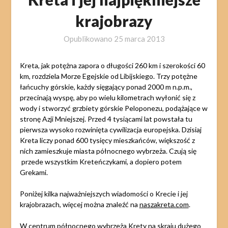
krajobrazy
Opublikowano
25 marca 2013
Kreta, jak potężna zapora o długości 260 km i szerokości 60
km, rozdziela Morze Egejskie od Libijskiego. Trzy potężne
łańcuchy górskie, każdy sięgający ponad 2000 m n.p.m.,
przecinają wyspę, aby po wielu kilometrach wyłonić się z
wody i stworzyć grzbiety górskie Peloponezu, podążające w
stronę Azji Mniejszej. Przed 4 tysiącami lat powstała tu
pierwsza wysoko rozwinięta cywilizacja europejska. Dzisiaj
Kreta liczy ponad 600 tysięcy mieszkańców, większość z
nich zamieszkuje miasta północnego wybrzeża. Czują się
przede wszystkim Kreteńczykami, a dopiero potem
Grekami.
Poniżej kilka najważniejszych wiadomości o Krecie i jej
krajobrazach, więcej można znaleźć na
naszakreta.com
.
W centrum północnego wybrzeża Krety na skraju dużego