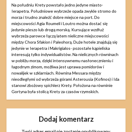
Na południu Krety powstało jedno jedyne miasto-
Ierapetra. Południowe wybrzeże opada zwykle stromo do
morza i trudno znaleźć dobre miejsce na port. Do
miejscowości Agia Roumeli i Loutro można dostać się
jedynie pieszo lub drogą morską. Kursujące wzdłuż
wybrzeża parowce łączą latem nieliczne miejscowości
między Chora Sfakion i Paleohorą. Duże hotele znajdują się
jedynie w Ierapetra i Makrigialos- pozostałe kąpieliska
interesują tylko indywidualistów. Na nielicznych równinach
w pobliżu morza, dzięki intensywnemu nasłonecznieniu i
łagodnym zimom, możliwa jest uprawa pomidorów i
nowalijek w szklarniach. Równina Messara między
nieodległymi od wybrzeża górami Asterousia (Kofinos) i Ida
stanowi zbożowy spichlerz Krety. Położona na równinie
Gortyna była stolicą Krety za czasów rzymskich.
Dodaj komentarz
Twój adres email nie zostanie opublikowany.