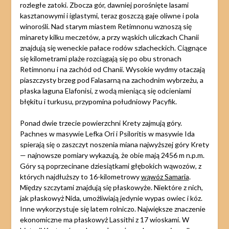
rozległe zatoki. Zbocza gór, dawniej porośnięte lasami
kasztanowymi i iglastymi, teraz goszczą gaje oliwne i pola
winorośli. Nad starym miastem Retimnonu wznoszą się
minarety kilku meczetów, a przy wąskich uliczkach Chanii
znajdują się weneckie pałace rodów szlacheckich. Ciągnące
się kilometrami plaże rozciągają się po obu stronach
Retimnonu i na zachód od Chanii. Wysokie wydmy otaczają
piaszczysty brzeg pod Falasarną na zachodnim wybrzeżu, a
płaska laguna Elafonisi, z wodą mieniącą się odcieniami
błękitu i turkusu, przypomina południowy Pacyfik.
Ponad dwie trzecie powierzchni Krety zajmują góry.
Pachnes w masywie Lefka Ori i Psiloritis w masywie Ida
spierają się o zaszczyt noszenia miana najwyższej góry Krety
— najnowsze pomiary wykazują, że obie mają 2456 m n.p.m.
Góry są poprzecinane dziesiątkami głębokich wąwozów, z
których najdłuższy to 16-kilometrowy
wąwóz Samaria
.
Między szczytami znajdują się płaskowyże. Niektóre z nich,
jak płaskowyż Nida, umożliwiają jedynie wypas owiec i kóz.
Inne wykorzystuje się latem rolniczo. Największe znaczenie
ekonomiczne ma płaskowyż Lassithi z 17 wioskami. W