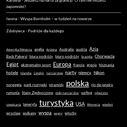
Karolina
-
Jedziesz na narty za granicę? O tym nie możesz
zapomnieć!
Iwona
-
Wyspa Bornholm – w tydzień na rowerze
Zdobywca
-
Podróże dla każdego
Azja
anglia
Australia
austria
Ameryka Północna
Arizona
Chorwacja
Back Pakersi
biura podróży
biuro podróży
brazylia
Europa
Egipt
ekstremalny sport
francja
grecja
hiszpania
narty
hotele
niemcy
Nikon
Islandia
Londyn
narciarstwo
polska
norwegia
park rozrywki
piramidy
rio de janeiro
rumunia
Stany Zjednoczone
surfing
stoki narciarskie
sylwester
turystyka
USA
teneryfa
szwajcaria
Wenecja
wiedeń
wyspa
wrocław
wulkany
włochy
węgry