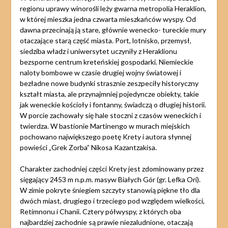
regionu uprawy winorośli leży gwarna metropolia Heraklion,
w której mieszka jedna czwarta mieszkańców wyspy. Od
dawna przecinają ją stare, głównie wenecko- tureckie mury
otaczające starą część miasta. Port, lotnisko, przemysł,
siedziba władz i uniwersytet uczyniły z Heraklionu
bezsporne centrum kreteńskiej gospodarki. Niemieckie
naloty bombowe w czasie drugiej wojny światowej i
bezładne nowe budynki strasznie zeszpeciły historyczny
kształt miasta, ale przynajmniej pojedyncze obiekty, takie
jak weneckie kościoły i fontanny, świadczą o długiej historii.
W porcie zachowały się hale stoczni z czasów weneckich i
twierdza. W bastionie Martinengo w murach miejskich
pochowano największego poetę Krety i autora słynnej
powieści „Grek Zorba” Nikosa Kazantzakisa.
Charakter zachodniej części Krety jest zdominowany przez
sięgający 2453 m n.p.m. masyw Białych Gór (gr. Lefka Ori).
W zimie pokryte śniegiem szczyty stanowią piękne tło dla
dwóch miast, drugiego i trzeciego pod względem wielkości,
Retimnonu i Chanii. Cztery półwyspy, z których oba
najbardziej zachodnie są prawie niezaludnione, otaczają