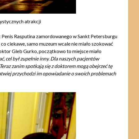
rystycznych atrakcji
o: Penis Rasputina zamordowanego w Sankt Petersburgu
le co ciekawe, samo muzeum wcale nie miało szokować
 doktor Gleb Gurko, początkowo to miejsce miało
ć, cel był zupełnie inny. Dla naszych pacjentów
 Teraz zanim spotkają się z doktorem mogą obejrzeć tę
Łatwiej przychodzi im opowiadanie o swoich problemach