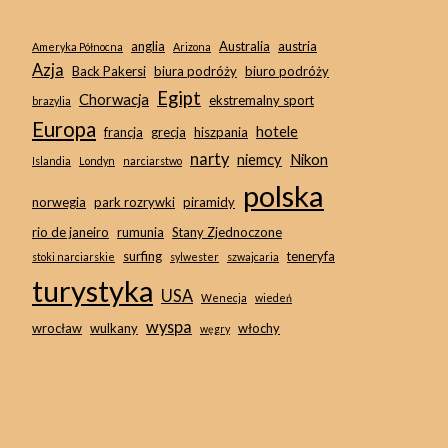
anglia
Australia
austria
Ameryka Północna
Arizona
Azja
Back Pakersi
biura podróży
biuro podróży
Egipt
Chorwacja
ekstremalny sport
brazylia
Europa
hotele
francja
grecja
hiszpania
narty
niemcy
Nikon
Islandia
Londyn
narciarstwo
polska
norwegia
park rozrywki
piramidy
rio de janeiro
rumunia
Stany Zjednoczone
surfing
teneryfa
stoki narciarskie
sylwester
szwajcaria
turystyka
USA
Wenecja
wiedeń
wyspa
wrocław
wulkany
włochy
węgry