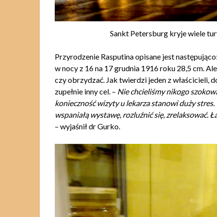
Sankt Petersburg kryje wiele tu
Przyrodzenie Rasputina opisane jest następując
w nocy z 16 na 17 grudnia 1916 roku 28,5 cm. A
czy obrzydzać. Jak twierdzi jeden z właścicieli,
zupełnie inny cel. –
Nie chcieliśmy nikogo szokowa
konieczność wizyty u lekarza stanowi duży stres.
wspaniałą wystawę, rozluźnić się, zrelaksować. 
– wyjaśnił dr Gurko.