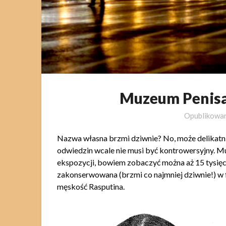
Muzeum Penisa
Opublikowa
Nazwa własna brzmi dziwnie? No, może delikatnie.
odwiedzin wcale nie musi być kontrowersyjny. M
ekspozycji, bowiem zobaczyć można aż 15 tysięc
zakonserwowana (brzmi co najmniej dziwnie!) w fo
męskość Rasputina.