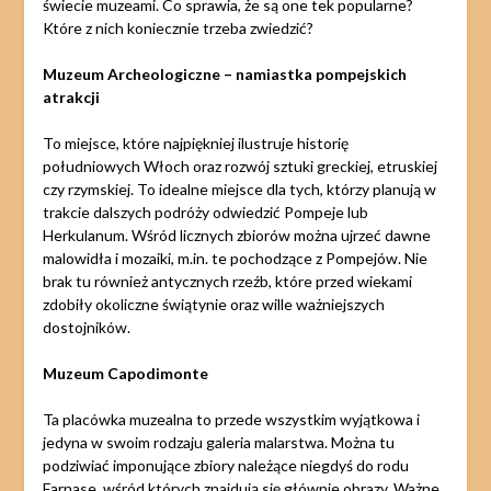
świecie muzeami. Co sprawia, że są one tek popularne?
Które z nich koniecznie trzeba zwiedzić?
Muzeum Archeologiczne – namiastka pompejskich
atrakcji
To miejsce, które najpiękniej ilustruje historię
południowych Włoch oraz rozwój sztuki greckiej, etruskiej
czy rzymskiej. To idealne miejsce dla tych, którzy planują w
trakcie dalszych podróży odwiedzić Pompeje lub
Herkulanum. Wśród licznych zbiorów można ujrzeć dawne
malowidła i mozaiki, m.in. te pochodzące z Pompejów. Nie
brak tu również antycznych rzeźb, które przed wiekami
zdobiły okoliczne świątynie oraz wille ważniejszych
dostojników.
Muzeum Capodimonte
Ta placówka muzealna to przede wszystkim wyjątkowa i
jedyna w swoim rodzaju galeria malarstwa. Można tu
podziwiać imponujące zbiory należące niegdyś do rodu
Farnase, wśród których znajdują się głównie obrazy. Ważne