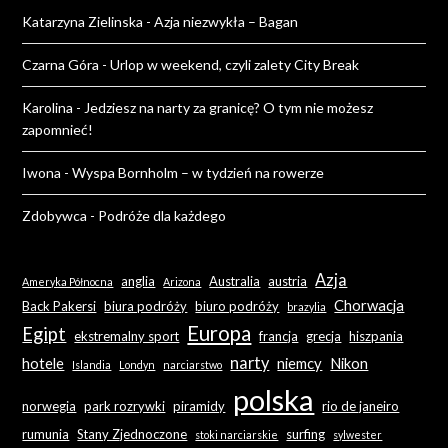
Katarzyna Zielinska
-
Azja niezwykła – Bagan
Czarna Góra
-
Urlop w weekend, czyli zalety City Break
Karolina
-
Jedziesz na narty za granicę? O tym nie możesz
zapomnieć!
Iwona
-
Wyspa Bornholm – w tydzień na rowerze
Zdobywca
-
Podróże dla każdego
Azja
anglia
Australia
austria
Ameryka Północna
Arizona
Chorwacja
Back Pakersi
biura podróży
biuro podróży
brazylia
Europa
Egipt
ekstremalny sport
francja
grecja
hiszpania
narty
hotele
niemcy
Nikon
Islandia
Londyn
narciarstwo
polska
norwegia
park rozrywki
piramidy
rio de janeiro
rumunia
Stany Zjednoczone
surfing
stoki narciarskie
sylwester