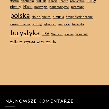
narty
hotele
grecja
hiszpania
Islandia
Londyn
narciarstwo
niemcy
Nikon
norwegia
park rozrywki
piramidy
polska
rio de janeiro
rumunia
Stany Zjednoczone
surfing
teneryfa
stoki narciarskie
sylwester
szwajcaria
turystyka
USA
wrocław
Wenecja
wiedeń
wyspa
wulkany
włochy
węgry
NAJNOWSZE KOMENTARZE