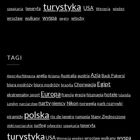
turystyka
USA
teneryfa
szwajcaria
Wenecja
wiedeń
wyspa
wrocław
wulkany
włochy
węgry
TAGI
Azja
anglia
Australia
austria
Back Pakersi
Ameryka Północna
Arizona
Egipt
Chorwacja
biura podróży
biuro podróży
brazylia
Europa
hotele
ekstremalny sport
francja
grecja
hiszpania
Islandia
narty
niemcy
Nikon
norwegia
park rozrywki
Londyn
narciarstwo
polska
piramidy
rio de janeiro
rumunia
Stany Zjednoczone
surfing
teneryfa
stoki narciarskie
sylwester
szwajcaria
turystyka
USA
wyspa
wrocław
wulkany
Wenecja
wiedeń