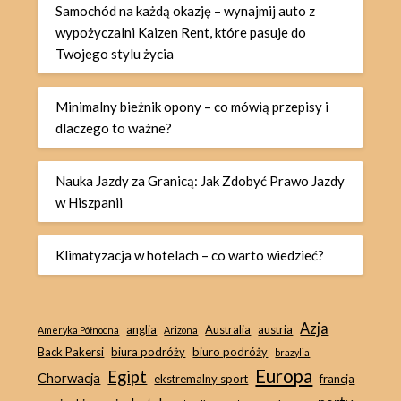
Samochód na każdą okazję – wynajmij auto z
wypożyczalni Kaizen Rent, które pasuje do
Twojego stylu życia
Minimalny bieżnik opony – co mówią przepisy i
dlaczego to ważne?
Nauka Jazdy za Granicą: Jak Zdobyć Prawo Jazdy
w Hiszpanii
Klimatyzacja w hotelach – co warto wiedzieć?
Azja
anglia
Australia
austria
Ameryka Północna
Arizona
Back Pakersi
biura podróży
biuro podróży
brazylia
Europa
Egipt
Chorwacja
ekstremalny sport
francja