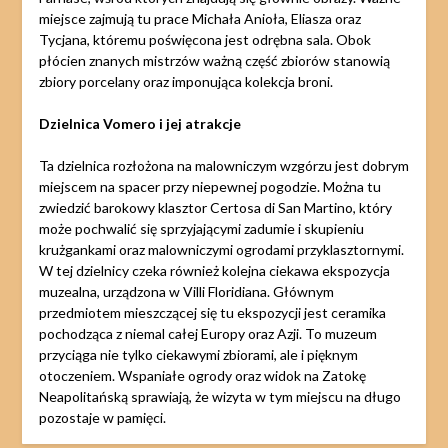
miejsce zajmują tu prace Michała Anioła, Eliasza oraz
Tycjana, któremu poświęcona jest odrębna sala. Obok
płócien znanych mistrzów ważną część zbiorów stanowią
zbiory porcelany oraz imponująca kolekcja broni.
Dzielnica Vomero i jej atrakcje
Ta dzielnica rozłożona na malowniczym wzgórzu jest dobrym
miejscem na spacer przy niepewnej pogodzie. Można tu
zwiedzić barokowy klasztor Certosa di San Martino, który
może pochwalić się sprzyjającymi zadumie i skupieniu
krużgankami oraz malowniczymi ogrodami przyklasztornymi.
W tej dzielnicy czeka również kolejna ciekawa ekspozycja
muzealna, urządzona w Villi Floridiana. Głównym
przedmiotem mieszczącej się tu ekspozycji jest ceramika
pochodząca z niemal całej Europy oraz Azji. To muzeum
przyciąga nie tylko ciekawymi zbiorami, ale i pięknym
otoczeniem. Wspaniałe ogrody oraz widok na Zatokę
Neapolitańską sprawiają, że wizyta w tym miejscu na długo
pozostaje w pamięci.