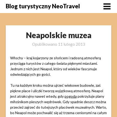
Skip
Blog turystyczny NeoTravel
to
content
Neapolskie muzea
Opublikowano
11 lutego 2013
Włochy – kraj kojarzony ze słońcem i radosną atmosferą
przyciąga turystów z całego świata pięknymi miastami.
Jednym z nich jest Neapol, który od wieków fascynuje
odwiedzających go gości.
Tu na każdym kroku można ujrzeć wiekowe budowle, zaś
piękne place i uliczki tworzą wyjątkową atmosferę. Neapol
jest atrakcyjny nawet wtedy, gdy
pogoda
pokrzyżuje plany
miłośnikom pieszych wędrówek. Gdy spadnie deszcz można
przecież zajrzeć do tutejszych placówek muzealnych. Warto,
bo Neapol może pochwalić się aż trzema cenionymi na całym