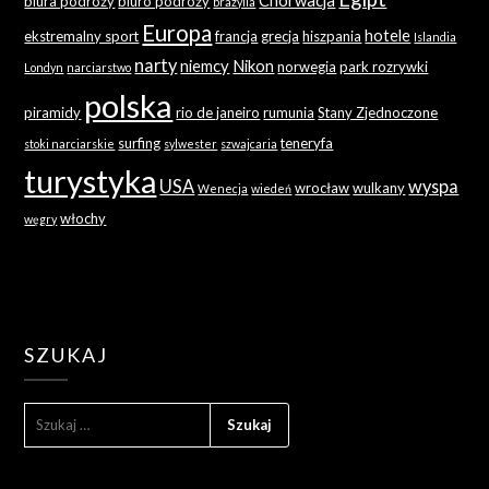
biura podróży
biuro podróży
brazylia
Europa
hotele
ekstremalny sport
francja
grecja
hiszpania
Islandia
narty
niemcy
Nikon
norwegia
park rozrywki
Londyn
narciarstwo
polska
piramidy
rio de janeiro
rumunia
Stany Zjednoczone
surfing
teneryfa
stoki narciarskie
sylwester
szwajcaria
turystyka
USA
wyspa
wrocław
wulkany
Wenecja
wiedeń
włochy
węgry
SZUKAJ
SZUKAJ: