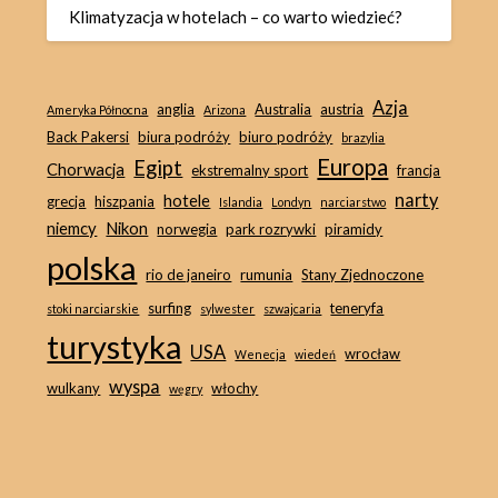
Klimatyzacja w hotelach – co warto wiedzieć?
Azja
anglia
Australia
austria
Ameryka Północna
Arizona
Back Pakersi
biura podróży
biuro podróży
brazylia
Europa
Egipt
Chorwacja
ekstremalny sport
francja
narty
hotele
grecja
hiszpania
Islandia
Londyn
narciarstwo
niemcy
Nikon
norwegia
park rozrywki
piramidy
polska
rio de janeiro
rumunia
Stany Zjednoczone
surfing
teneryfa
stoki narciarskie
sylwester
szwajcaria
turystyka
USA
wrocław
Wenecja
wiedeń
wyspa
wulkany
włochy
węgry