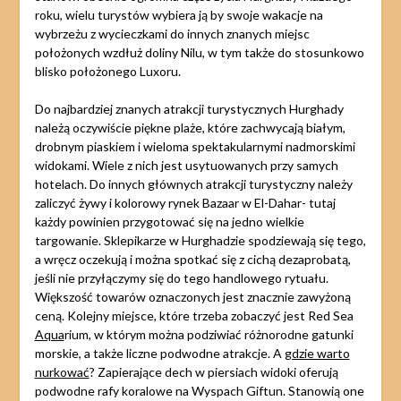
roku, wielu turystów wybiera ją by swoje wakacje na
wybrzeżu z wycieczkami do innych znanych miejsc
położonych wzdłuż doliny Nilu, w tym także do stosunkowo
blisko położonego Luxoru.
Do najbardziej znanych atrakcji turystycznych Hurghady
należą oczywiście piękne plaże, które zachwycają białym,
drobnym piaskiem i wieloma spektakularnymi nadmorskimi
widokami. Wiele z nich jest usytuowanych przy samych
hotelach. Do innych głównych atrakcji turystyczny należy
zaliczyć żywy i kolorowy rynek Bazaar w El-Dahar- tutaj
każdy powinien przygotować się na jedno wielkie
targowanie. Sklepikarze w Hurghadzie spodziewają się tego,
a wręcz oczekują i można spotkać się z cichą dezaprobatą,
jeśli nie przyłączymy się do tego handlowego rytuału.
Większość towarów oznaczonych jest znacznie zawyżoną
ceną. Kolejny miejsce, które trzeba zobaczyć jest Red Sea
Aqua
rium, w którym można podziwiać różnorodne gatunki
morskie, a także liczne podwodne atrakcje. A
gdzie warto
nurkować
? Zapierające dech w piersiach widoki oferują
podwodne rafy koralowe na Wyspach Giftun. Stanowią one