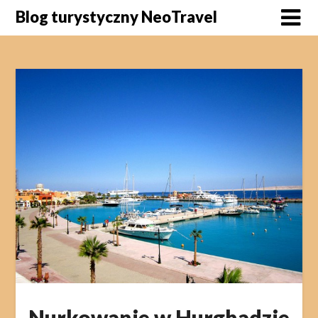
Skip
Blog turystyczny NeoTravel
to
content
Nurkowanie w Hurghadzie