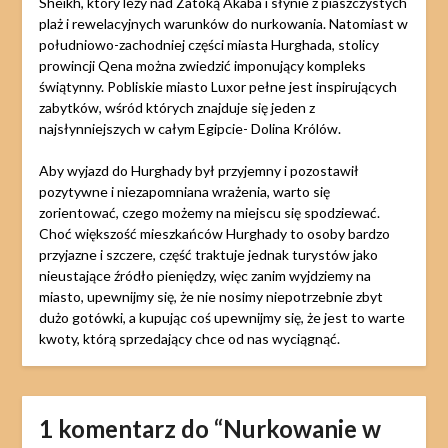
Sheikh, który leży nad Zatoką Akaba i słynie z piaszczystych
plaż i rewelacyjnych warunków do nurkowania. Natomiast w
południowo-zachodniej części miasta Hurghada, stolicy
prowincji Qena można zwiedzić imponujący kompleks
świątynny. Pobliskie miasto Luxor pełne jest inspirujących
zabytków, wśród których znajduje się jeden z
najsłynniejszych w całym Egipcie- Dolina Królów.
Aby wyjazd do Hurghady był przyjemny i pozostawił
pozytywne i niezapomniana wrażenia, warto się
zorientować, czego możemy na miejscu się spodziewać.
Choć większość mieszkańców Hurghady to osoby bardzo
przyjazne i szczere, część traktuje jednak turystów jako
nieustające źródło pieniędzy, więc zanim wyjdziemy na
miasto, upewnijmy się, że nie nosimy niepotrzebnie zbyt
dużo gotówki, a kupując coś upewnijmy się, że jest to warte
kwoty, którą sprzedający chce od nas wyciągnąć.
1 komentarz do “
Nurkowanie w