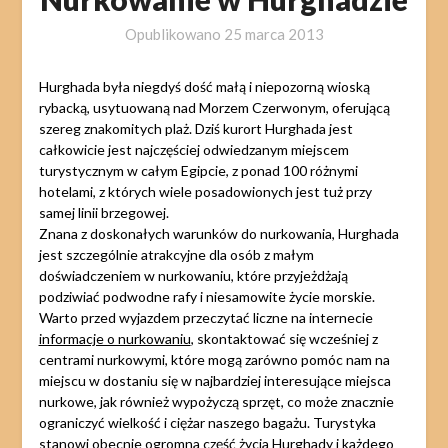
Opublikowano
25 marca 2013
Hurghada była niegdyś dość małą i niepozorną wioską
rybacką, usytuowaną nad Morzem Czerwonym, oferującą
szereg znakomitych plaż. Dziś kurort Hurghada jest
całkowicie jest najczęściej odwiedzanym miejscem
turystycznym w całym Egipcie, z ponad 100 różnymi
hotelami, z których wiele posadowionych jest tuż przy
samej linii brzegowej.
Znana z doskonałych warunków do nurkowania, Hurghada
jest szczególnie atrakcyjne dla osób z małym
doświadczeniem w nurkowaniu, które przyjeżdżają
podziwiać podwodne rafy i niesamowite życie morskie.
Warto przed wyjazdem przeczytać liczne na internecie
informacje o nurkowaniu
, skontaktować się wcześniej z
centrami nurkowymi, które mogą zarówno pomóc nam na
miejscu w dostaniu się w najbardziej interesujące miejsca
nurkowe, jak również wypożyczą sprzęt, co może znacznie
ograniczyć wielkość i ciężar naszego bagażu. Turystyka
stanowi obecnie ogromna część życia Hurghady i każdego