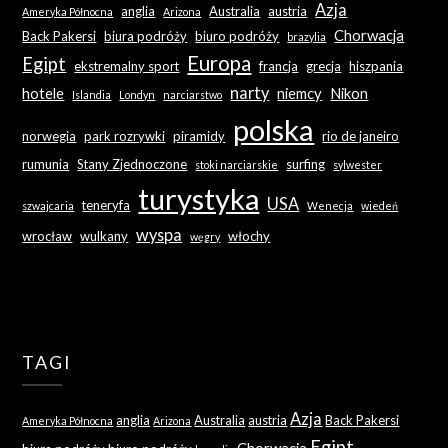
Azja
anglia
Australia
austria
Ameryka Północna
Arizona
Chorwacja
Back Pakersi
biura podróży
biuro podróży
brazylia
Europa
Egipt
ekstremalny sport
francja
grecja
hiszpania
narty
hotele
niemcy
Nikon
Islandia
Londyn
narciarstwo
polska
norwegia
park rozrywki
piramidy
rio de janeiro
rumunia
Stany Zjednoczone
surfing
stoki narciarskie
sylwester
turystyka
USA
teneryfa
szwajcaria
Wenecja
wiedeń
wyspa
wrocław
wulkany
włochy
węgry
TAGI
Azja
anglia
Australia
austria
Back Pakersi
Ameryka Północna
Arizona
Egipt
Chorwacja