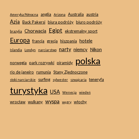
anglia
Australia
austria
Ameryka Północna
Arizona
Azja
Back Pakersi
biura podróży
biuro podróży
Egipt
Chorwacja
ekstremalny sport
brazylia
Europa
hotele
francja
grecja
hiszpania
narty
niemcy
Nikon
Islandia
Londyn
narciarstwo
polska
norwegia
park rozrywki
piramidy
rio de janeiro
rumunia
Stany Zjednoczone
surfing
teneryfa
stoki narciarskie
sylwester
szwajcaria
turystyka
USA
Wenecja
wiedeń
wyspa
wrocław
wulkany
włochy
węgry