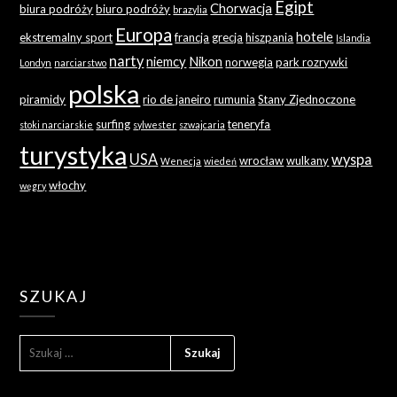
Egipt
Chorwacja
biura podróży
biuro podróży
brazylia
Europa
hotele
ekstremalny sport
francja
grecja
hiszpania
Islandia
narty
niemcy
Nikon
norwegia
park rozrywki
Londyn
narciarstwo
polska
piramidy
rio de janeiro
rumunia
Stany Zjednoczone
surfing
teneryfa
stoki narciarskie
sylwester
szwajcaria
turystyka
USA
wyspa
wrocław
wulkany
Wenecja
wiedeń
włochy
węgry
SZUKAJ
SZUKAJ: