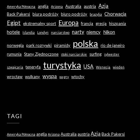
Azja
anglia
Australia
austria
Ameryka Północna
Arizona
Chorwacja
Back Pakersi
biura podróży
biuro podróży
brazylia
Europa
Egipt
ekstremalny sport
francja
grecja
hiszpania
narty
hotele
niemcy
Nikon
Islandia
Londyn
narciarstwo
polska
norwegia
park rozrywki
piramidy
rio de janeiro
rumunia
Stany Zjednoczone
surfing
stoki narciarskie
sylwester
turystyka
USA
teneryfa
szwajcaria
Wenecja
wiedeń
wyspa
wrocław
wulkany
włochy
węgry
TAGI
Azja
anglia
Australia
austria
Back Pakersi
Ameryka Północna
Arizona