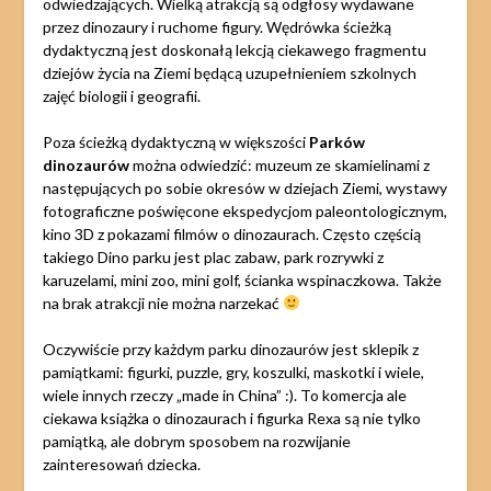
odwiedzających. Wielką atrakcją są odgłosy wydawane
przez dinozaury i ruchome figury. Wędrówka ścieżką
dydaktyczną jest doskonałą lekcją ciekawego fragmentu
dziejów życia na Ziemi będącą uzupełnieniem szkolnych
zajęć biologii i geografii.
Poza ścieżką dydaktyczną w większości
Parków
dinozaurów
można odwiedzić: muzeum ze skamielinami z
następujących po sobie okresów w dziejach Ziemi, wystawy
fotograficzne poświęcone ekspedycjom paleontologicznym,
kino 3D z pokazami filmów o dinozaurach. Często częścią
takiego Dino parku jest plac zabaw, park rozrywki z
karuzelami, mini zoo, mini golf, ścianka wspinaczkowa. Także
na brak atrakcji nie można narzekać
Oczywiście przy każdym parku dinozaurów jest sklepik z
pamiątkami: figurki, puzzle, gry, koszulki, maskotki i wiele,
wiele innych rzeczy „made in China” :). To komercja ale
ciekawa książka o dinozaurach i figurka Rexa są nie tylko
pamiątką, ale dobrym sposobem na rozwijanie
zainteresowań dziecka.