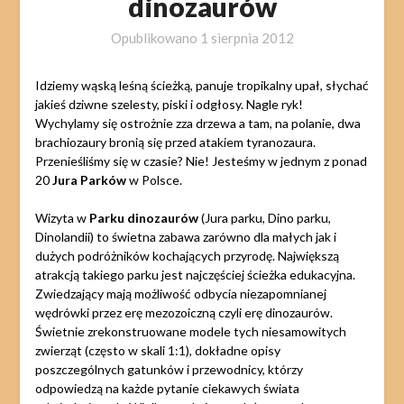
dinozaurów
Opublikowano
1 sierpnia 2012
Idziemy wąską leśną ścieżką, panuje tropikalny upał, słychać
jakieś dziwne szelesty, piski i odgłosy. Nagle ryk!
Wychylamy się ostrożnie zza drzewa a tam, na polanie, dwa
brachiozaury bronią się przed atakiem tyranozaura.
Przenieśliśmy się w czasie? Nie! Jesteśmy w jednym z ponad
20
Jura Parków
w Polsce.
Wizyta w
Parku dinozaurów
(Jura parku, Dino parku,
Dinolandii) to świetna zabawa zarówno dla małych jak i
dużych podróżników kochających przyrodę. Największą
atrakcją takiego parku jest najczęściej ścieżka edukacyjna.
Zwiedzający mają możliwość odbycia niezapomnianej
wędrówki przez erę mezozoiczną czyli erę dinozaurów.
Świetnie zrekonstruowane modele tych niesamowitych
zwierząt (często w skali 1:1), dokładne opisy
poszczególnych gatunków i przewodnicy, którzy
odpowiedzą na każde pytanie ciekawych świata