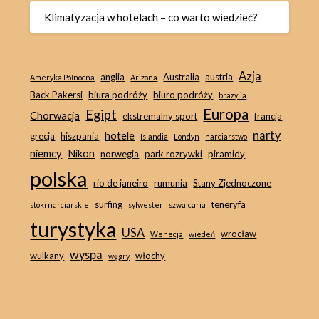
Klimatyzacja w hotelach – co warto wiedzieć?
Azja
anglia
Australia
austria
Ameryka Północna
Arizona
Back Pakersi
biura podróży
biuro podróży
brazylia
Europa
Egipt
Chorwacja
ekstremalny sport
francja
narty
hotele
grecja
hiszpania
Islandia
Londyn
narciarstwo
niemcy
Nikon
norwegia
park rozrywki
piramidy
polska
rio de janeiro
rumunia
Stany Zjednoczone
surfing
teneryfa
stoki narciarskie
sylwester
szwajcaria
turystyka
USA
wrocław
Wenecja
wiedeń
wyspa
wulkany
włochy
węgry