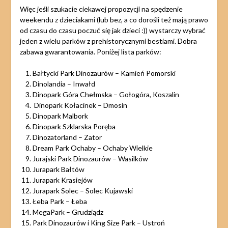
Więc jeśli szukacie ciekawej propozycji na spędzenie
weekendu z dzieciakami (lub bez, a co dorośli też mają prawo
od czasu do czasu poczuć się jak dzieci :)) wystarczy wybrać
jeden z wielu parków z prehistorycznymi bestiami. Dobra
zabawa gwarantowania. Poniżej lista parków:
Bałtycki Park Dinozaurów – Kamień Pomorski
Dinolandia – Inwałd
Dinopark Góra Chełmska – Gołogóra, Koszalin
Dinopark Kołacinek – Dmosin
Dinopark Malbork
Dinopark Szklarska Poręba
Dinozatorland – Zator
Dream Park Ochaby – Ochaby Wielkie
Jurajski Park Dinozaurów – Wasilków
Jurapark Bałtów
Jurapark Krasiejów
Jurapark Solec – Solec Kujawski
Łeba Park – Łeba
MegaPark – Grudziądz
Park Dinozaurów i King Size Park – Ustroń