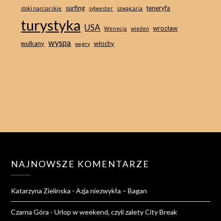
surfing
teneryfa
stoki narciarskie
sylwester
szwajcaria
turystyka
USA
wrocław
Wenecja
wiedeń
wyspa
wulkany
włochy
węgry
NAJNOWSZE KOMENTARZE
Katarzyna Zielinska
-
Azja niezwykła – Bagan
Czarna Góra
-
Urlop w weekend, czyli zalety City Break