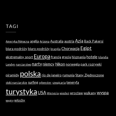
TAGI
Azja
anglia
Australia
austria
Back Pakersi
Ameryka Północna
Arizona
Egipt
Chorwacja
biura podróży
biuro podróży
brazylia
Europa
hotele
ekstremalny sport
francja
grecja
hiszpania
Islandia
narty
niemcy
Nikon
norwegia
park rozrywki
Londyn
narciarstwo
polska
piramidy
rio de janeiro
rumunia
Stany Zjednoczone
surfing
teneryfa
stoki narciarskie
sylwester
szwajcaria
turystyka
USA
wyspa
wrocław
wulkany
Wenecja
wiedeń
włochy
węgry