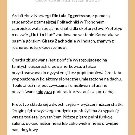
Architekt z Norwegii
Rintala Eggertsson
, z pomocą
studentów z tamtejszej Politechniki w Trondheim,
zaprojektowała specjalne chatki dla ekoturystów. Prototyp
o nazwie
„Hut to Hut”
zbudowano w stanie Karnataka w
pasmie górskim
Ghaty Zachodnie
w Indiach
,
znanym z
różnorodności ekosystemów.
Chatka zbudowana jest z obficie występującego na
tamtych obszarach drzewa nerkowca, a także
przystosowana do egzystencji bez prądu ponieważ została
wyposażona w kolektory słoneczne umieszczone na dachu.
Toaleta też nie jest zwyczajna i umożliwia naturalne
pozyskiwanie
biogazu
podczas korzystania za potrzebą.
Prototyp składa się z dwóch części – wyższej i niższej chatki.
Drugie piętro wyższego budynku posłużyć ma za sypialnię
wraz z toaletą i prysznicem. Niższe piętro pełni funkcję
salonu, pokoju gościnnego lub cokolwiek innego przyjdzie
nam do głowy.