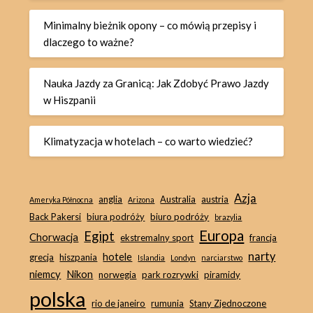
Minimalny bieżnik opony – co mówią przepisy i
dlaczego to ważne?
Nauka Jazdy za Granicą: Jak Zdobyć Prawo Jazdy
w Hiszpanii
Klimatyzacja w hotelach – co warto wiedzieć?
Azja
anglia
Australia
austria
Ameryka Północna
Arizona
Back Pakersi
biura podróży
biuro podróży
brazylia
Europa
Egipt
Chorwacja
ekstremalny sport
francja
narty
hotele
grecja
hiszpania
Islandia
Londyn
narciarstwo
niemcy
Nikon
norwegia
park rozrywki
piramidy
polska
rio de janeiro
rumunia
Stany Zjednoczone