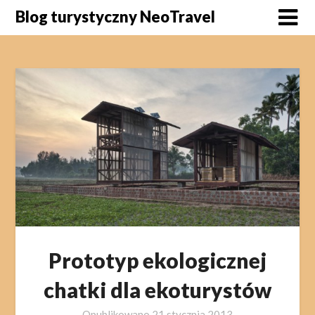
Skip
Blog turystyczny NeoTravel
to
content
Prototyp ekologicznej
chatki dla ekoturystów
Opublikowano
21 stycznia 2013