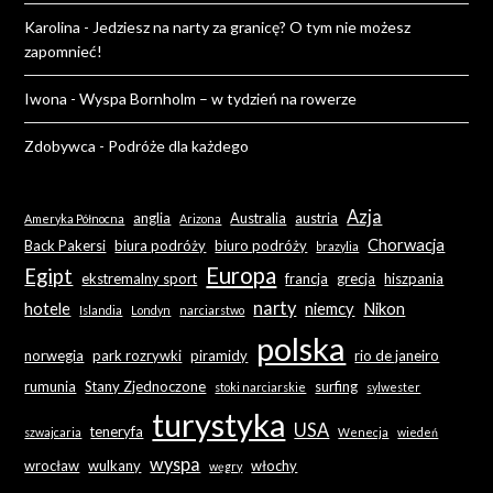
Karolina
-
Jedziesz na narty za granicę? O tym nie możesz
zapomnieć!
Iwona
-
Wyspa Bornholm – w tydzień na rowerze
Zdobywca
-
Podróże dla każdego
Azja
anglia
Australia
austria
Ameryka Północna
Arizona
Chorwacja
Back Pakersi
biura podróży
biuro podróży
brazylia
Europa
Egipt
ekstremalny sport
francja
grecja
hiszpania
narty
hotele
niemcy
Nikon
Islandia
Londyn
narciarstwo
polska
norwegia
park rozrywki
piramidy
rio de janeiro
rumunia
Stany Zjednoczone
surfing
stoki narciarskie
sylwester
turystyka
USA
teneryfa
szwajcaria
Wenecja
wiedeń
wyspa
wrocław
wulkany
włochy
węgry