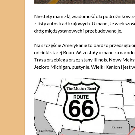
Niestety mam złą wiadomość dla podróżników, sła
z listy autostrad krajowych. Uznano, że więk
dróg międzystanowych i przebudowano je.
Na szczęście Amerykanie to bardzo przedsiębiorc
odcinki starej Route 66 zostały uznane za naro
Trasa przebiega przez stany Illinois, Nowy Mek
Jezioro Michigan, pustynie, Wielki Kanion i jest