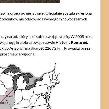
wna droga 66 nie istnieje! Oficjalnie została skreślona
szość odcinków nie odpowiada wymogom nowoczesnych
zy naród, który ceni sobie swoją historię. W 2005 roku
dową drogę krajobrazową o nazwie
Historic Route 66
.
syk do Arizony i ma długość 2269,2 km. Prowadzi przez
 wprost niewiarygodna.