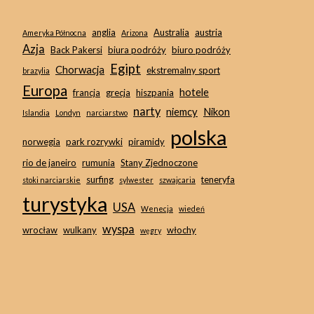
anglia
Australia
austria
Ameryka Północna
Arizona
Azja
Back Pakersi
biura podróży
biuro podróży
Egipt
Chorwacja
ekstremalny sport
brazylia
Europa
hotele
francja
grecja
hiszpania
narty
niemcy
Nikon
Islandia
Londyn
narciarstwo
polska
norwegia
park rozrywki
piramidy
rio de janeiro
rumunia
Stany Zjednoczone
surfing
teneryfa
stoki narciarskie
sylwester
szwajcaria
turystyka
USA
Wenecja
wiedeń
wyspa
wrocław
wulkany
włochy
węgry