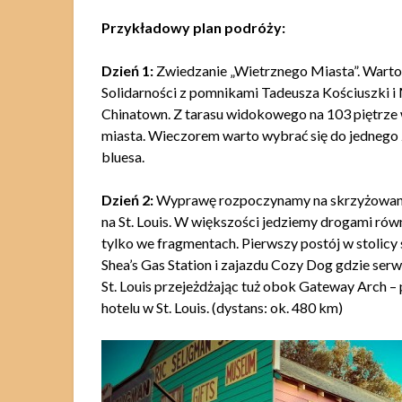
Przykładowy plan podróży:
Dzień 1:
Zwiedzanie „Wietrznego Miasta”. Warto 
Solidarności z pomnikami Tadeusza Kościuszki i
Chinatown. Z tarasu widokowego na 103 piętrz
miasta. Wieczorem warto wybrać się do jedneg
bluesa.
Dzień 2:
Wyprawę rozpoczynamy na skrzyżowaniu 
na St. Louis. W większości jedziemy drogami równ
tylko we fragmentach. Pierwszy postój w stolicy 
Shea’s Gas Station i zajazdu Cozy Dog gdzie ser
St. Louis przejeżdżając tuż obok Gateway Arch 
hotelu w St. Louis. (dystans: ok. 480 km)