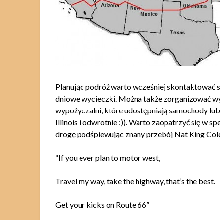
Planując podróż warto wcześniej skontaktować si
dniowe wycieczki. Można także zorganizować wy
wypożyczalni, które udostępniają samochody lu
Illinois i odwrotnie :)). Warto zaopatrzyć się w 
drogę podśpiewując znany przebój Nat King Cole’
“If you ever plan to motor west,
Travel my way, take the highway, that’s the best.
Get your kicks on Route 66”