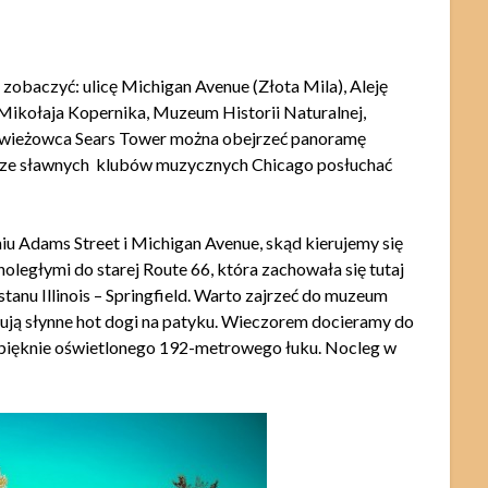
zobaczyć: ulicę Michigan Avenue (Złota Mila), Aleję
 Mikołaja Kopernika, Muzeum Historii Naturalnej,
e wieżowca Sears Tower można obejrzeć panoramę
o ze sławnych klubów muzycznych Chicago posłuchać
Adams Street i Michigan Avenue, skąd kierujemy się
oległymi do starej Route 66, która zachowała się tutaj
stanu Illinois – Springfield. Warto zajrzeć do muzeum
wują słynne hot dogi na patyku. Wieczorem docieramy do
– pięknie oświetlonego 192-metrowego łuku. Nocleg w