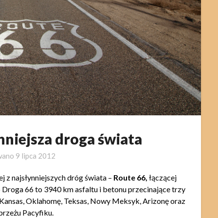
nniejsza droga świata
wano
9 lipca 2012
j z najsłynniejszych dróg świata –
Route 66,
łączącej
 Droga 66 to 3940 km asfaltu i betonu przecinające trzy
ri, Kansas, Oklahomę, Teksas, Nowy Meksyk, Arizonę oraz
brzeżu Pacyfiku.